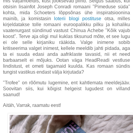
mis väljamõeldis, kust jooksevad piirid. Selgus saabus, kui
otsisin lisainfot Joseph Conradi romaani "Pimeduse süda"
kohta, mida Schoeters lõppsõnas ühe inspiratsioonina
mainib, ja komistasin
loterii blogi postituse
otsa, milles
kirjeldatakse tolle romaani euroopalikku pilku ja kohaliku
vaatenurgast sündinud vastust Chinua Achebe "Kõik vajub
koost". Terve aja oligi mul kuklas tiksunud mõte, et see lugu
ei ole selle kirjaniku rääkida. Valge inimene sobib
kritiseerima valget inimest, kellele meeldib jahti pidada, aga
ta ei suuda edasi anda aafriklaste tavasid, nii et need
barbaarselt ei mõjuks. Ootan väga HeadReadi vestluse
lindistust, et ometi tagamaid kuulda. Kas romaan sündis
tungist vastikus endast välja kirjutada?
"Trofee" on rõõmutu lugemine, ent kahtlemata meeldejääv.
Soovitan siis, kui kõigist helgeist lugudest on villand
saanud!
Aitäh, Varrak, raamatu eest!