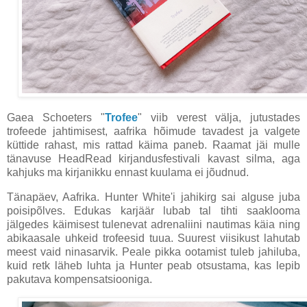
Gaea Schoeters "
Trofee
" viib verest välja, jutustades
trofeede jahtimisest, aafrika hõimude tavadest ja valgete
küttide rahast, mis rattad käima paneb. Raamat jäi mulle
tänavuse HeadRead kirjandusfestivali kavast silma, aga
kahjuks ma kirjanikku ennast kuulama ei jõudnud.
Tänapäev, Aafrika. Hunter White'i jahikirg sai alguse juba
poisipõlves. Edukas karjäär lubab tal tihti saaklooma
jälgedes käimisest tulenevat adrenaliini nautimas käia ning
abikaasale uhkeid trofeesid tuua. Suurest viisikust lahutab
meest vaid ninasarvik. Peale pikka ootamist tuleb jahiluba,
kuid retk läheb luhta ja Hunter peab otsustama, kas lepib
pakutava kompensatsiooniga.