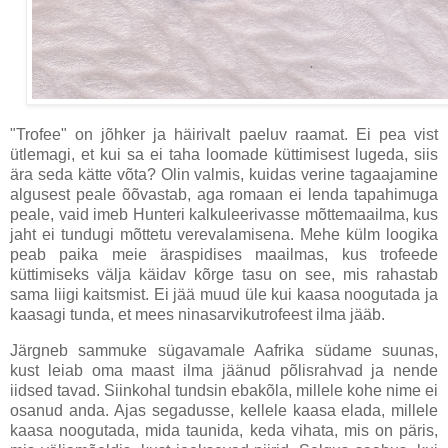
"Trofee" on jõhker ja häirivalt paeluv raamat. Ei pea vist
ütlemagi, et kui sa ei taha loomade küttimisest lugeda, siis
ära seda kätte võta? Olin valmis, kuidas verine tagaajamine
algusest peale õõvastab, aga romaan ei lenda tapahimuga
peale, vaid imeb Hunteri kalkuleerivasse mõttemaailma, kus
jaht ei tundugi mõttetu verevalamisena. Mehe
külm loogika
peab paika meie äraspidises maailmas, kus trofeede
küttimiseks välja käidav kõrge tasu on see, mis rahastab
sama liigi kaitsmist. Ei jää muud üle kui kaasa noogutada ja
kaasagi tunda, et mees ninasarvikutrofeest ilma jääb.
Järgneb sammuke sügavamale Aafrika südame suunas,
kust leiab oma maast ilma jäänud põlisrahvad ja nende
iidsed tavad. Siinkohal tundsin ebakõla, millele kohe nime ei
osanud anda.
Ajas segadusse, kellele kaasa elada, millele
kaasa noogutada, mida taunida, keda vihata, mis on päris,