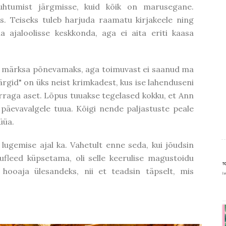
uhtumist järgmisse, kuid kõik on marusegane.
s. Teiseks tuleb harjuda raamatu kirjakeele ning
a ajaloolisse keskkonda, aga ei aita eriti kaasa
heb märksa põnevamaks, aga toimuvast ei saanud ma
rgid" on üks neist krimkadest, kus ise lahenduseni
b korraga aset. Lõpus tuuakse tegelased kokku, et Ann
 päevavalgele tuua. Kõigi nende paljastuste peale
üüa.
lugemise ajal ka. Vahetult enne seda, kui jõudsin
ufleed küpsetama, oli selle keerulise magustoidu
hooaja ülesandeks, nii et teadsin täpselt, mis