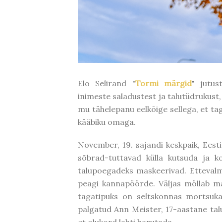
Elo Selirand "
Tormi märgid
" jutu
inimeste saladustest ja talutüdrukus
mu tähelepanu eelkõige sellega, et t
kääbiku omaga.
November, 19. sajandi keskpaik, Ee
sõbrad-tuttavad külla kutsuda ja k
talupoegadeks maskeerivad. Ettevalm
peagi kannapöörde. Väljas möllab m
tagatipuks on seltskonnas mõrtsuka
palgatud Ann Meister, 17-aastane talu