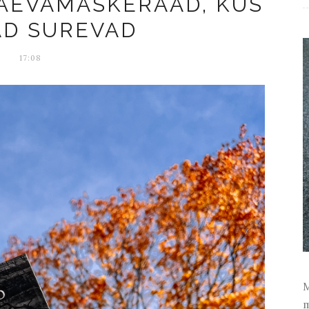
PÄEVAMASKERAAD, KUS
AD SUREVAD
17:08
M
m