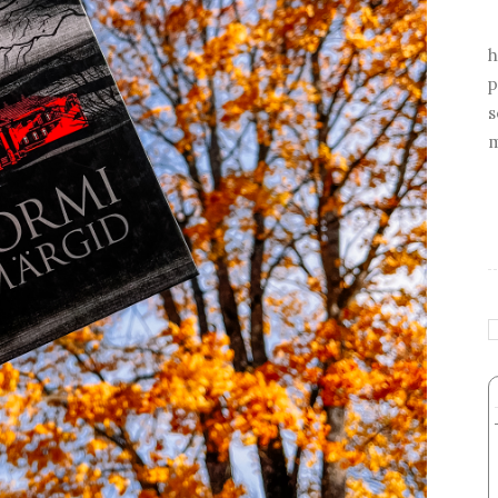
h
p
s
m