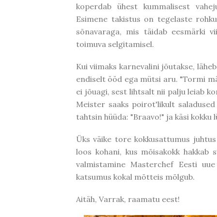
koperdab ühest kummalisest vahej
Esimene takistus on tegelaste rohku
sõnavaraga, mis täidab eesmärki vii
toimuva selgitamisel.
Kui viimaks karnevalini jõutakse, lä
endiselt ööd ega mütsi aru. "Tormi mä
ei jõuagi, sest lihtsalt nii palju leia
Meister saaks poirot'likult saladused
tahtsin hüüda: "Braavo!" ja käsi kokku l
Üks väike tore kokkusattumus juhtus 
loos kohani, kus mõisakokk hakkab s
valmistamine Masterchef Eesti uue 
katsumus kokal mõtteis mõlgub.
Aitäh, Varrak, raamatu eest!