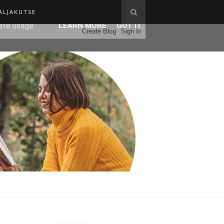
ÄLJAKUTSE
ser-agent
rate usage
LEARN MORE
GOT IT