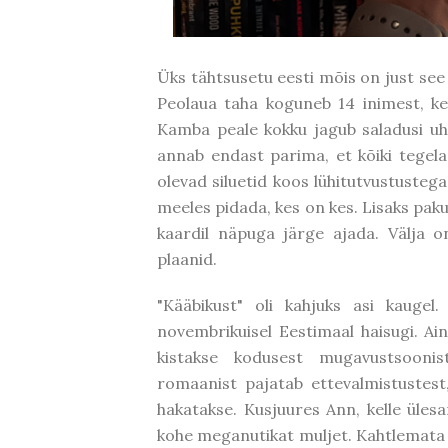
Üks tähtsusetu eesti mõis on just see 
Peolaua taha koguneb 14 inimest, kel
Kamba peale kokku jagub saladusi uh
annab endast parima, et kõiki tegela
olevad siluetid koos lühitutvustustega,
meeles pidada, kes on kes. Lisaks pak
kaardil näpuga järge ajada. Välja 
plaanid.
"Kääbikust" oli kahjuks asi kaugel
novembrikuisel Eestimaal haisugi. Ai
kistakse kodusest mugavustsooni
romaanist pajatab ettevalmistustes
hakatakse. Kusjuures Ann, kelle üle
kohe meganutikat muljet. Kahtlemata o