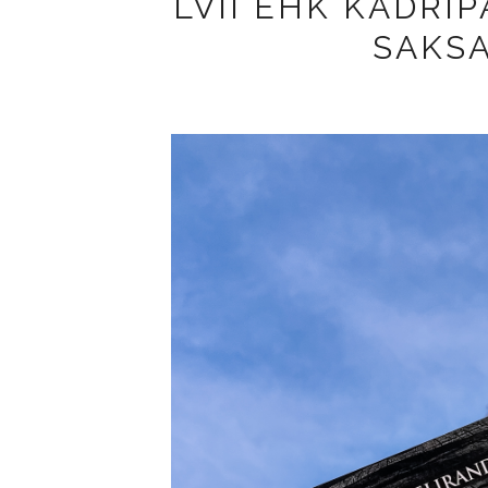
LVII EHK KADRI
SAKS