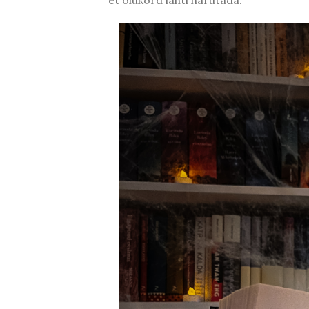
et olukord lahti harutada.