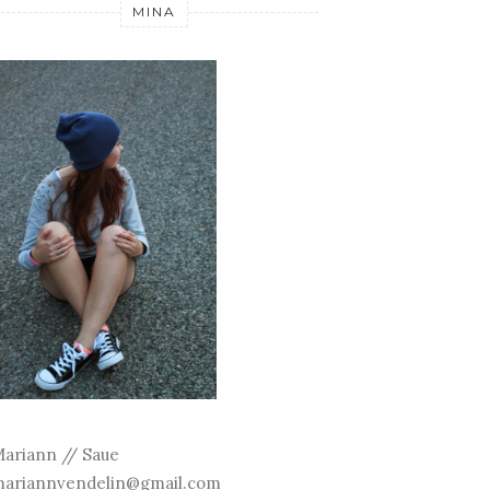
MINA
ariann // Saue
ariannvendelin@gmail.com