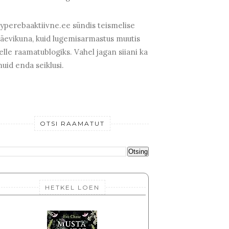
yperebaaktiivne.ee sündis teismelise
äevikuna, kuid lugemisarmastus muutis
elle raamatublogiks. Vahel jagan siiani ka
uid enda seiklusi.
OTSI RAAMATUT
HETKEL LOEN