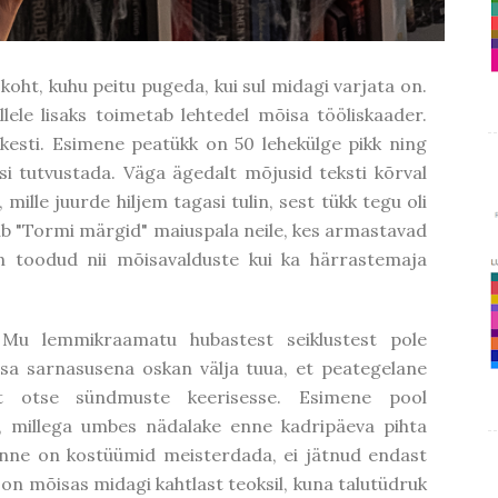
koht, kuhu peitu pugeda, kui sul midagi varjata on.
lele lisaks toimetab lehtedel mõisa tööliskaader.
kesti. Esimene peatükk on 50 lehekülge pikk ning
si tutvustada. Väga ägedalt mõjusid teksti kõrval
 mille juurde hiljem tagasi tulin, sest tükk tegu oli
ub "Tormi märgid" maiuspala neile, kes armastavad
on toodud nii mõisavalduste kui ka härrastemaja
. Mu lemmikraamatu hubastest seiklustest pole
nsa sarnasusena oskan välja tuua, et peategelane
st otse sündmuste keerisesse. Esimene pool
t, millega umbes nädalake enne kadripäeva pihta
sanne on kostüümid meisterdada, ei jätnud endast
n mõisas midagi kahtlast teoksil, kuna talutüdruk