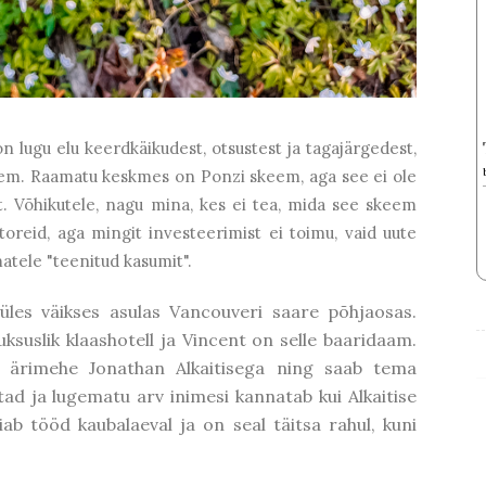
on lugu elu keerdkäikudest, otsustest ja tagajärgedest,
ljem. Raamatu keskmes on Ponzi skeem, aga see ei ole
t. Võhikutele, nagu mina, kes ei tea, mida see skeem
toreid, aga mingit investeerimist ei toimu, vaid uute
tele "teenitud kasumit".
üles väikses asulas Vancouveri saare põhjaosas.
ksuslik klaashotell ja Vincent on selle baaridaam.
a ärimehe Jonathan Alkaitisega ning saab tema
d ja lugematu arv inimesi kannatab kui Alkaitise
ab tööd kaubalaeval ja on seal täitsa rahul, kuni