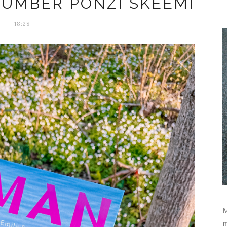
 ÜMBER PONZI SKEEMI
18:28
M
m