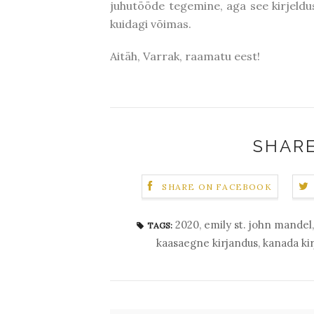
juhutööde tegemine, aga see kirjeldus
kuidagi võimas.
Aitäh, Varrak, raamatu eest!
SHARE
SHARE ON FACEBOOK
2020
,
emily st. john mandel
TAGS:
kaasaegne kirjandus
,
kanada ki