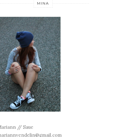
MINA
ariann // Saue
ariannvendelin@gmail.com