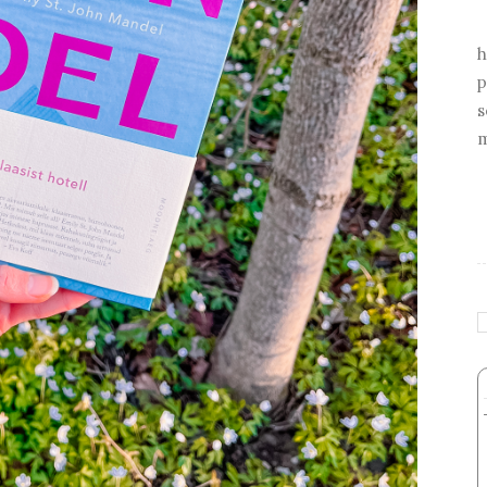
h
p
s
m