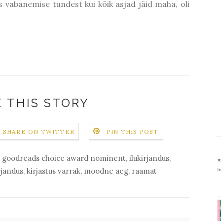
 vabanemise tundest kui kõik asjad jäid maha, oli
 THIS STORY
SHARE ON TWITTER
PIN THIS POST
,
goodreads choice award nominent
,
ilukirjandus
,
rjandus
,
kirjastus varrak
,
moodne aeg
,
raamat