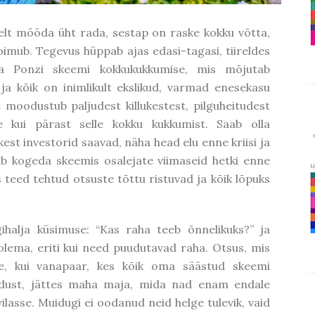
iselt mööda üht rada, sestap on raske kokku võtta,
toimub. Tegevus hüppab ajas edasi-tagasi, tiireldes
 ja Ponzi skeemi kokkukukkumise, mis mõjutab
 ja kõik on inimlikult ekslikud, varmad enesekasu
t moodustub paljudest killukestest, pilguheitudest
 kui pärast selle kokku kukkumist. Saab olla
kest investorid saavad, näha head elu enne kriisi ja
aab kogeda skeemis osalejate viimaseid hetki enne
 teed tehtud otsuste tõttu ristuvad ja kõik lõpuks
ihalja küsimuse: “Kas raha teeb õnnelikuks?” ja
lema, eriti kui need puudutavad raha. Otsus, mis
ee, kui vanapaar, kes kõik oma säästud skeemi
adust, jättes maha maja, mida nad enam endale
ilasse. Muidugi ei oodanud neid helge tulevik, vaid