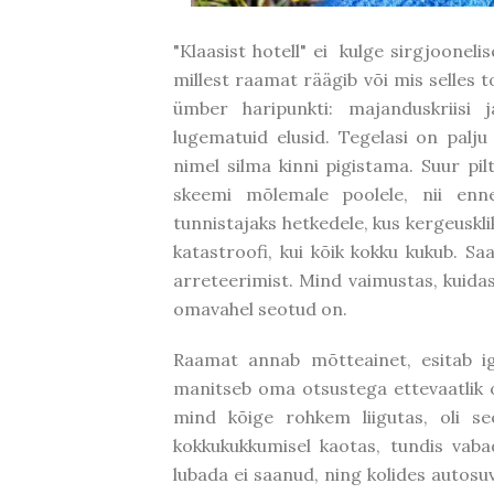
"Klaasist hotell" ei kulge sirgjoonel
millest raamat räägib või mis selles 
ümber haripunkti: majanduskriisi
lugematuid elusid. Tegelasi on palju
nimel silma kinni pigistama. Suur pil
skeemi mõlemale poolele, nii enne
tunnistajaks hetkedele, kus kergeuskli
katastroofi, kui kõik kokku kukub. S
arreteerimist. Mind vaimustas, kuidas
omavahel seotud on.
Raamat annab mõtteainet, esitab ig
manitseb oma otsustega ettevaatlik o
mind kõige rohkem liigutas, oli s
kokkukukkumisel kaotas, tundis vab
lubada ei saanud, ning kolides autosuv