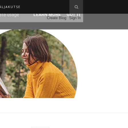
ÄLJAKUTSE
ser-agent
rate usage
LEARN MORE
GOT IT