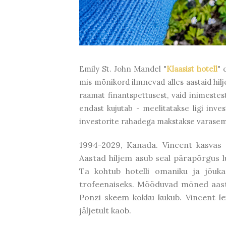
Emily St. John Mandel "
Klaasist hotell
" 
mis mõnikord ilmnevad alles aastaid hi
raamat finantspettusest, vaid inimestes
endast kujutab - meelitatakse ligi inves
investorite rahadega makstakse varasema
1994-2029, Kanada. Vincent kasvas 
Aastad hiljem asub seal pärapõrgus lu
Ta kohtub hotelli omaniku ja jõuk
trofeenaiseks. Mööduvad mõned aasta
Ponzi skeem kokku kukub. Vincent lei
jäljetult kaob.