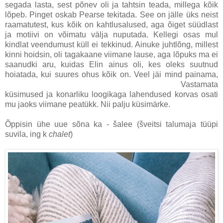
segada lasta, sest põnev oli ja tahtsin teada, millega kõik
lõpeb. Pinget oskab Pearse tekitada. See on jälle üks neist
raamatutest, kus kõik on kahtlusalused, aga õiget süüdlast
ja motiivi on võimatu välja nuputada. Kellegi osas mul
kindlat veendumust küll ei tekkinud. Ainuke juhtlõng, millest
kinni hoidsin, oli tagakaane viimane lause, aga lõpuks ma ei
saanudki aru, kuidas Elin ainus oli, kes oleks suutnud
hoiatada, kui suures ohus kõik on. Veel jäi mind painama,
miks üks teatud keegi teda riietusruumis jälgis?
Vastamata
küsimused ja konarliku loogikaga lahendused korvas osati
mu jaoks viimane peatükk. Nii palju küsimärke.
Õppisin ühe uue sõna ka - šalee (šveitsi talumaja tüüpi
suvila, ing k
chalet
)