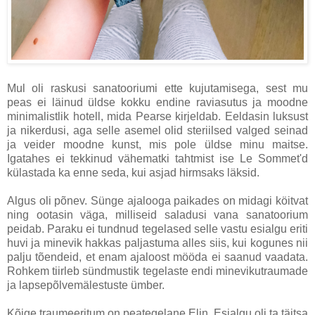
Mul oli raskusi sanatooriumi ette kujutamisega, sest mu
peas ei läinud üldse kokku endine raviasutus ja moodne
minimalistlik hotell, mida Pearse kirjeldab. Eeldasin luksust
ja nikerdusi, aga selle asemel olid steriilsed valged seinad
ja veider moodne kunst, mis pole üldse minu maitse.
Igatahes ei tekkinud vähematki tahtmist ise Le Sommet'd
külastada ka enne seda, kui asjad hirmsaks läksid.
Algus oli põnev. Sünge ajalooga paikades on midagi köitvat
ning ootasin väga, milliseid saladusi vana sanatoorium
peidab. Paraku ei tundnud tegelased selle vastu esialgu eriti
huvi ja minevik hakkas paljastuma alles siis, kui kogunes nii
palju tõendeid, et enam ajaloost mööda ei saanud vaadata.
Rohkem tiirleb sündmustik tegelaste endi minevikutraumade
ja lapsepõlvemälestuste ümber.
Kõige traumeeritum on peategelane Elin. Esialgu oli ta täitsa