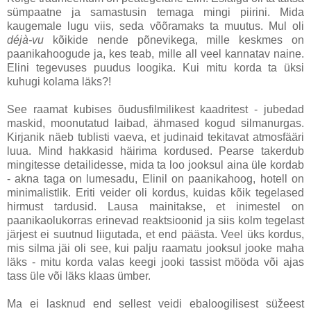
sümpaatne ja samastusin temaga mingi piirini. Mida
kaugemale lugu viis, seda võõramaks ta muutus. Mul oli
déjà-vu
kõikide nende põnevikega, mille keskmes on
paanikahoogude ja, kes teab, mille all veel kannatav naine.
Elini tegevuses puudus loogika. Kui mitu korda ta üksi
kuhugi kolama läks?!
See raamat kubises õudusfilmilikest kaadritest - jubedad
maskid, moonutatud laibad, ähmased kogud silmanurgas.
Kirjanik näeb tublisti vaeva, et judinaid tekitavat atmosfääri
luua. Mind hakkasid häirima kordused. Pearse takerdub
mingitesse detailidesse, mida ta loo jooksul aina üle kordab
- akna taga on lumesadu, Elinil on paanikahoog, hotell on
minimalistlik. Eriti veider oli kordus, kuidas kõik tegelased
hirmust tardusid. Lausa mainitakse, et inimestel on
paanikaolukorras erinevad reaktsioonid ja siis kolm tegelast
järjest ei suutnud liigutada, et end päästa. Veel üks kordus,
mis silma jäi oli see, kui palju raamatu jooksul jooke maha
läks - mitu korda valas keegi jooki tassist mööda või ajas
tass üle või läks klaas ümber.
Ma ei lasknud end sellest veidi ebaloogilisest süžeest