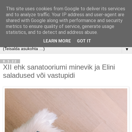
This site uses cookies from Google to deliver its services
and to analyze traffic. Your IP address and user-agent are
shared with Google along with performance and security
metrics to ensure quality of service, generate usage
statistics, and to detect and address abuse.
LEARN MORE
GOT IT
▼
8.3.22
XII ehk sanatooriumi minevik ja Elini
saladused või vastupidi