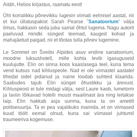
Aitäh, Helios kirjastus, raamatu eest!
Üht korralikku põnevikku lugesin viimati eelmisel aastal, nii
et kui üllatuspakist Sarah Pearse "
Sanatoorium
" välja
ilmus, hakkasin seda juba samal õhtul lugema. Nagu autorit
paeluvad mindki sünged teemad, kauged kohad ja
mahajäetud paigad, nii et tõotas tulla põnev lugemine.
Le Sommet on Šveitsi Alpides asuv endine sanatoorium,
moodne luksushotell, mille kohta levib igasuguseid
kuulujutte. Elin on sinna koos kaaslasega teel, kuna tema
vend kutsus nad kihluspeole. Nad ei ole viimastel aastatel
tihedat sidet pidanud ja naine loodab suhteid klaarida.
Saabudes tajub Elin sünget õhustikku ja ärevust.
Kihluspeost ei tule midagi välja, sest Laure kaob, lumetorm
ja laviin lõikavad hotelli muust maailmast ära ning leitakse
laip. Elin hakkab asja uurima, kuna ta on ametilt
politseiuurija. Ta ei pea vajalikuks mainida, et on viimased
kuud töölt eemal olnud, kuna sai viimasel juhtumil
traumeeriva kogemuse.