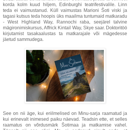
korda kolm kuud hiljem, Edinburghi teatrifestivalile. Linn
teda ei vaimustanud. Küll vaimustas Marioni Šoti viski ja
tagasi kutsus teda hoopis üks maailma tuntumaid matkaradu
- West Highland Way, Rannochi raba, seejärel talvine
mägironimiskursus, Affrick Kintail Way, Skye saar. Doktoritöö
kirjutamist tasakaalustas ta matkarajale või mägedesse
jäetud sammudega.
See on nii äge, kui eriilmelised on Minu-sarja raamatud ja
kui erinevalt inimesed paiku näevad. Teadsin ette, et selles
raamatus on võrdusmärk Šotimaa ja matkamise vahel.