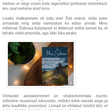
metsas ei olegi enam toda lagendikul puhkavat noorrebast,
kes seal eelmine kord lesis.
Lisaks matkamisele oli juttu veel Šoti viskist, mida autor
armastab ning seda vaimustust ka edasi annab. Minu
mõlemal Šotimaa külastusel ei tekkinud sellist tunnet ka, et
tahaks viskit proovida, aga äkki ikka peaks.
Viimastel aastakümnetel on struktureerimata ruumis
viibimine muutunud luksuseks, milleks tuleb varuda aega ja
teha teadlikke ponnistusi. Linnad on ehitatud niivõrd täis, et