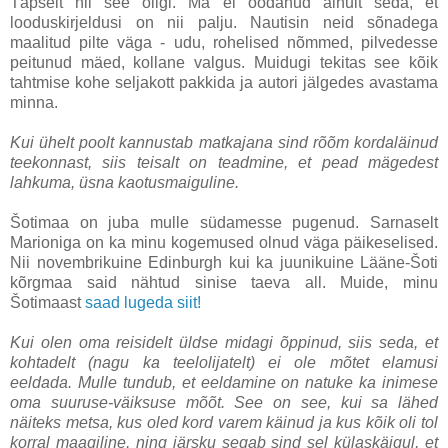
Täpselt nii see oligi. Ma ei oodanud ainult seda, et
looduskirjeldusi on nii palju. Nautisin neid sõnadega
maalitud pilte väga - udu, rohelised nõmmed, pilvedesse
peitunud mäed, kollane valgus. Muidugi tekitas see kõik
tahtmise kohe seljakott pakkida ja autori jälgedes avastama
minna.
Kui ühelt poolt kannustab matkajana sind rõõm kordaläinud
teekonnast, siis teisalt on teadmine, et pead mägedest
lahkuma, üsna kaotusmaiguline.
Šotimaa on juba mulle südamesse pugenud. Sarnaselt
Marioniga on ka minu kogemused olnud väga päikeselised.
Nii novembrikuine Edinburgh kui ka juunikuine Lääne-Šoti
kõrgmaa said nähtud sinise taeva all. Muide, minu
Šotimaast
saad lugeda siit!
Kui olen oma reisidelt üldse midagi õppinud, siis seda, et
kohtadelt (nagu ka teelolijatelt) ei ole mõtet elamusi
eeldada. Mulle tundub, et eeldamine on natuke ka inimese
oma suuruse-väiksuse mõõt. See on see, kui sa lähed
näiteks metsa, kus oled kord varem käinud ja kus kõik oli tol
korral maagiline, ning järsku segab sind sel külaskäigul, et