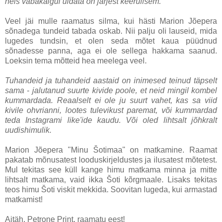
neis vabakäigul uidata on järjest keerulisem.
Veel jäi mulle raamatus silma, kui hästi Marion Jõepera
sõnadega tundeid tabada oskab. Nii palju oli lauseid, mida
lugedes tundsin, et olen seda mõtet kaua püüdnud
sõnadesse panna, aga ei ole sellega hakkama saanud.
Loeksin tema mõtteid hea meelega veel.
Tuhandeid ja tuhandeid aastaid on inimesed teinud täpselt
sama - jalutanud suurte kivide poole, et neid mingil kombel
kummardada. Reaalselt ei ole ju suurt vahet, kas sa viid
kivile ohvrianni, lootes tulevikust paremat, või kummardad
teda Instagrami like'ide kaudu. Või oled lihtsalt jõhkralt
uudishimulik.
Marion Jõepera "Minu Šotimaa" on matkamine. Raamat
pakatab mõnusatest looduskirjeldustes ja ilusatest mõtetest.
Mul tekitas see küll kange himu matkama minna ja mitte
lihtsalt matkama, vaid ikka Šoti kõrgmaale. Lisaks tekitas
teos himu Šoti viskit mekkida. Soovitan lugeda, kui armastad
matkamist!
Aitäh, Petrone Print, raamatu eest!