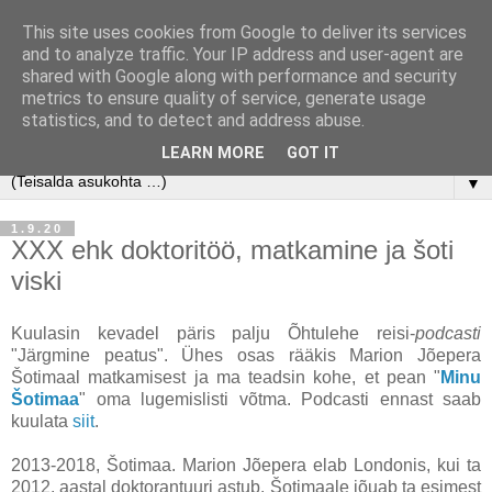
This site uses cookies from Google to deliver its services
and to analyze traffic. Your IP address and user-agent are
shared with Google along with performance and security
metrics to ensure quality of service, generate usage
statistics, and to detect and address abuse.
LEARN MORE
GOT IT
▼
1.9.20
XXX ehk doktoritöö, matkamine ja šoti
viski
Kuulasin kevadel päris palju Õhtulehe reisi-
podcasti
"Järgmine peatus". Ühes osas rääkis Marion Jõepera
Šotimaal matkamisest ja ma teadsin kohe, et pean "
Minu
Šotimaa
" oma lugemislisti võtma. Podcasti ennast saab
kuulata
siit
.
2013-2018, Šotimaa. Marion Jõepera elab Londonis, kui ta
2012. aastal doktorantuuri astub. Šotimaale jõuab ta esimest