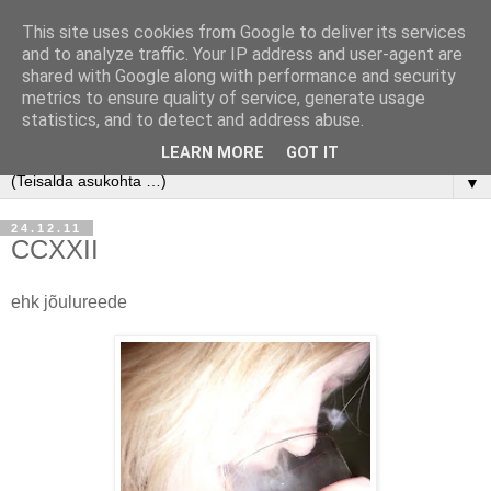
This site uses cookies from Google to deliver its services
and to analyze traffic. Your IP address and user-agent are
shared with Google along with performance and security
metrics to ensure quality of service, generate usage
statistics, and to detect and address abuse.
LEARN MORE
GOT IT
▼
24.12.11
CCXXII
ehk jõulureede