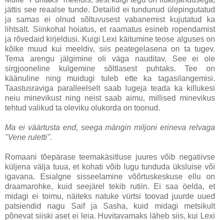
jättis see reaalse tunde. Detailid ei tundunud ülepingutatud
ja samas ei olnud sõltuvusest vabanemist kujutatud ka
lihtsalt. Siinkohal hoiatus, et raamatus esineb ropendamist
ja rõvedaid kirjeldusi. Kuigi Lexi käitumine teose alguses on
kõike muud kui meeldiv, siis peategelasena on ta tugev.
Tema arengu jälgimine oli väga nauditav. See ei ole
sirgjooneline kulgemine sõltlasest puhtaks. Tee on
käänuline ning muidugi tuleb ette ka tagasilangemisi.
Taastusraviga paralleelselt saab lugeja teada ka killukesi
neiu minevikust ning neist saab aimu, millised minevikus
tehtud valikud ta oleviku olukorda on toonud.
Ma ei väärtusta end, seega mängin miljoni erineva relvaga
"Vene ruletti".
Romaani tõepärase teemakäsitluse juures võib negatiivse
küljena välja tuua, et kohati võib lugu tunduda üksluise või
igavana. Esialgne sisseelamine võõrtuskeskuse ellu on
draamarohke, kuid seejärel tekib rutiin. Ei saa öelda, et
midagi ei toimu, näiteks natuke vürtsi toovad juurde uued
patsiendid nagu Saif ja Sasha, kuid midagi metsikult
põnevat siiski aset ei leia. Huvitavamaks läheb siis, kui Lexi