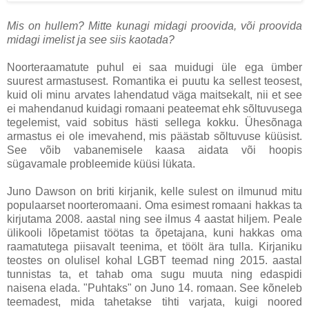
Mis on hullem? Mitte kunagi midagi proovida, või proovida
midagi imelist ja see siis kaotada?
Noorteraamatute puhul ei saa muidugi üle ega ümber
suurest armastusest. Romantika ei puutu ka sellest teosest,
kuid oli minu arvates lahendatud väga maitsekalt, nii et see
ei mahendanud kuidagi romaani peateemat ehk sõltuvusega
tegelemist, vaid sobitus hästi sellega kokku. Ühesõnaga
armastus ei ole imevahend, mis päästab sõltuvuse küüsist.
See võib vabanemisele kaasa aidata või hoopis
sügavamale probleemide küüsi lükata.
Juno Dawson on briti kirjanik, kelle sulest on ilmunud mitu
populaarset noorteromaani. Oma esimest romaani hakkas ta
kirjutama 2008. aastal ning see ilmus 4 aastat hiljem. Peale
ülikooli lõpetamist töötas ta õpetajana, kuni hakkas oma
raamatutega piisavalt teenima, et töölt ära tulla. Kirjaniku
teostes on olulisel kohal LGBT teemad ning 2015. aastal
tunnistas ta, et tahab oma sugu muuta ning edaspidi
naisena elada. "Puhtaks" on Juno 14. romaan. See kõneleb
teemadest, mida tahetakse tihti varjata, kuigi noored