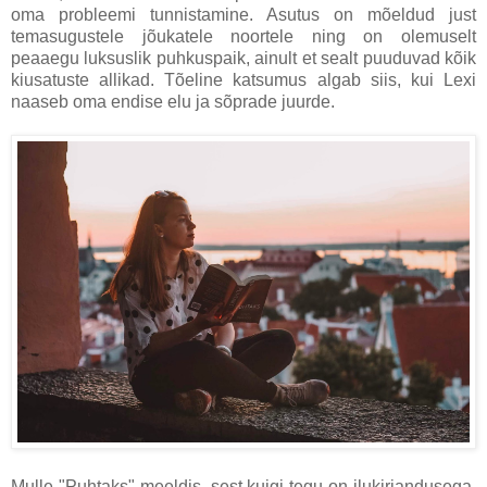
oma probleemi tunnistamine. Asutus on mõeldud just
temasugustele jõukatele noortele ning on olemuselt
peaaegu luksuslik puhkuspaik, ainult et sealt puuduvad kõik
kiusatuste allikad. Tõeline katsumus algab siis, kui Lexi
naaseb oma endise elu ja sõprade juurde.
Mulle "Puhtaks" meeldis, sest kuigi tegu on ilukirjandusega,