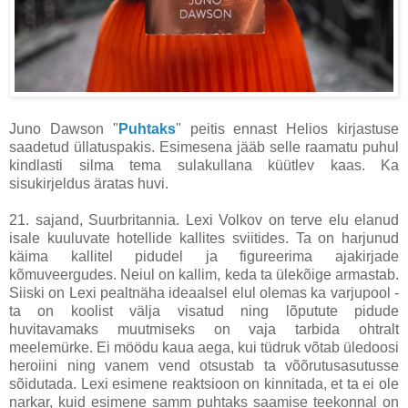
Juno Dawson "
Puhtaks
" peitis ennast Helios kirjastuse
saadetud üllatuspakis. Esimesena jääb selle raamatu puhul
kindlasti silma tema sulakullana küütlev kaas. Ka
sisukirjeldus äratas huvi.
21. sajand, Suurbritannia. Lexi Volkov on terve elu elanud
isale kuuluvate hotellide kallites sviitides. Ta on harjunud
käima kallitel pidudel ja figureerima ajakirjade
kõmuveergudes. Neiul on kallim, keda ta ülekõige armastab.
Siiski on Lexi pealtnäha ideaalsel elul olemas ka varjupool -
ta on koolist välja visatud ning lõputute pidude
huvitavamaks muutmiseks on vaja tarbida ohtralt
meelemürke. Ei möödu kaua aega, kui tüdruk võtab üledoosi
heroiini ning vanem vend otsustab ta võõrutusasutusse
sõidutada. Lexi esimene reaktsioon on kinnitada, et ta ei ole
narkar, kuid esimene samm puhtaks saamise teekonnal on