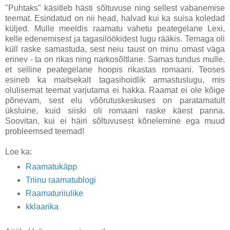
"Puhtaks" käsitleb hästi sõltuvuse ning sellest vabanemise
teemat. Esindatud on nii head, halvad kui ka suisa koledad
küljed. Mulle meeldis raamatu vahetu peategelane Lexi,
kelle edenemisest ja tagasilöökidest lugu rääkis. Temaga oli
küll raske samastuda, sest neiu taust on minu omast väga
erinev - ta on rikas ning narkosõltlane. Samas tundus mulle,
et selline peategelane hoopis rikastas romaani. Teoses
esineb ka maitsekalt tagasihoidlik armastuslugu, mis
olulisemat teemat varjutama ei hakka. Raamat ei ole kõige
põnevam, sest elu võõrutuskeskuses on paratamatult
üksluine, kuid siiski oli romaani raske käest panna.
Soovitan, kui ei häiri sõltuvusest kõnelemine ega muud
probleemsed teemad!
Loe ka:
Raamatukäpp
Triinu raamatublogi
Raamaturiiulike
kklaarika