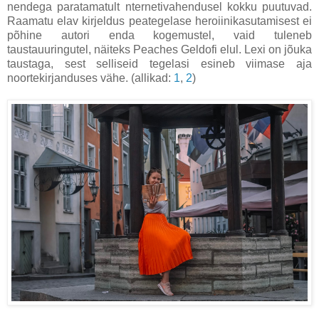
nendega paratamatult nternetivahendusel kokku puutuvad.
Raamatu elav kirjeldus peategelase heroiinikasutamisest ei
põhine autori enda kogemustel, vaid tuleneb
taustauuringutel, näiteks Peaches Geldofi elul. Lexi on jõuka
taustaga, sest selliseid tegelasi esineb viimase aja
noortekirjanduses vähe. (allikad:
1
,
2
)