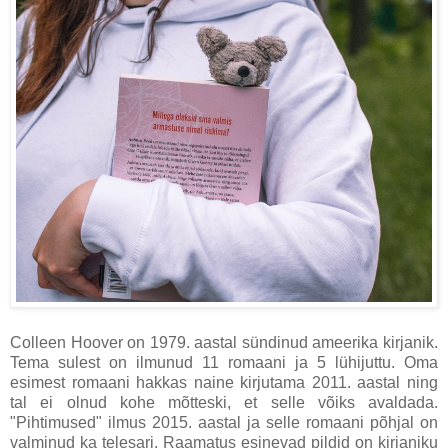
Colleen Hoover on 1979. aastal sündinud ameerika kirjanik.
Tema sulest on ilmunud 11 romaani ja 5 lühijuttu. Oma
esimest romaani hakkas naine kirjutama 2011. aastal ning
tal ei olnud kohe mõtteski, et selle võiks avaldada.
"Pihtimused" ilmus 2015. aastal ja selle romaani põhjal on
valminud ka telesari. Raamatus esinevad pildid on kirjaniku