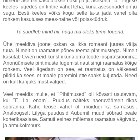
nimede asemel kasutatakse hästi palju asesõna "ta". Inglise
keeles lugedes on lihtne vahet teha, kuna asesõnadel on ju
sugu. Eesti keeles võiks kogu selle ta-ta jada vahel olla
rohkem kasutuses mees-naine või poiss-tüdruk.
Ta suudleb mind nii, nagu ma oleks tema lõuend.
Ühe meeldiva joone oskan ka ikka romaani juures välja
tuua. Nimelt on raamatus põnev teema pihtimustega. Nimelt
kasutab Owen neid kunstnikuna oma tööde inspiratsioonina.
Anonüümsete pihtimuste lugemist nautisingi raamatus kõige
rohkem. Veel ägedam on see, et raamatus on väikesed
pildid ka sees, et maale paremini ette saaks kujutada. Need
on küll kahjuks must-valged.
Veel meeldis mulle, et "Pihtimused" oli kõvasti usutavam,
kui "Ei iial enam". Puudus näiteks naeruväärselt rikas
sõbranna. Kahe teose vahel oli muidugi ka sarnasusi.
Analoogselt Lilyga puudusid Auburnil muud sõbrad peale
korterikaaslase. Samuti esines mõlemas raamatus vägivald,
ja armukolmnurk.