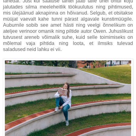
lähedal. Just kui saatuse tahtel jääb talle ühel õhtul koju
jalutades silma meeleheitlik töökuulutus ning pihtimused,
mis ülejäänud aknapinna on hõivanud. Selgub, et otsitakse
müüjat vaevalt kahe tunni pärast algavale kunstimüügile.
Auburnile sobib see amet hästi ning veelgi õnnelikum on
ateljee verinoor omanik ning piltide autor Owen. Juhuslikust
tutvusest areneb võimalik suhe, kuid selle toimimiseks on
mõlemal vaja pihtida ning loota, et ilmsiks tulevad
saladused neid lahku ei vii.