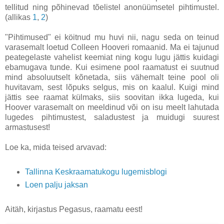
tellitud ning põhinevad tõelistel anonüümsetel pihtimustel.
(allikas
1
,
2
)
"Pihtimused" ei köitnud mu huvi nii, nagu seda on teinud
varasemalt loetud Colleen Hooveri romaanid. Ma ei tajunud
peategelaste vahelist keemiat ning kogu lugu jättis kuidagi
ebamugava tunde. Kui esimene pool raamatust ei suutnud
mind absoluutselt kõnetada, siis vähemalt teine pool oli
huvitavam, sest lõpuks selgus, mis on kaalul. Kuigi mind
jättis see raamat külmaks, siis soovitan ikka lugeda, kui
Hoover varasemalt on meeldinud või on isu meelt lahutada
lugedes pihtimustest, saladustest ja muidugi suurest
armastusest!
Loe ka, mida teised arvavad:
Tallinna Keskraamatukogu lugemisblogi
Loen palju jaksan
Aitäh, kirjastus Pegasus, raamatu eest!