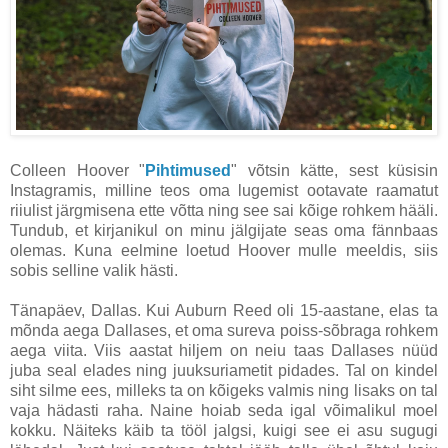
Colleen Hoover "
Pihtimused
" võtsin kätte, sest küsisin
Instagramis, milline teos oma lugemist ootavate raamatut
riiulist järgmisena ette võtta ning see sai kõige rohkem hääli.
Tundub, et kirjanikul on minu jälgijate seas oma fännbaas
olemas. Kuna eelmine loetud Hoover mulle meeldis, siis
sobis selline valik hästi.
Tänapäev, Dallas. Kui Auburn Reed oli 15-aastane, elas ta
mõnda aega Dallases, et oma sureva poiss-sõbraga rohkem
aega viita. Viis aastat hiljem on neiu taas Dallases nüüd
juba seal elades ning juuksuriametit pidades. Tal on kindel
siht silme ees, milleks ta on kõigeks valmis ning lisaks on tal
vaja hädasti raha. Naine hoiab seda igal võimalikul moel
kokku. Näiteks käib ta tööl jalgsi, kuigi see ei asu sugugi