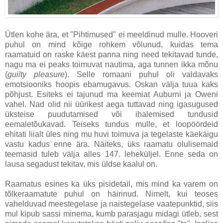
Ütlen kohe ära, et "Pihtimused" ei meeldinud mulle. Hooveri
puhul on mind kõige rohkem võlunud, kuidas tema
raamatuid on raske käest panna ning need tekitavad tunde,
nagu ma ei peaks toimuvat nautima, aga tunnen ikka mõnu
(
guilty pleasure
). Selle romaani puhul oli valdavaks
emotsiooniks hoopis ebamugavus. Oskan välja tuua kaks
põhjust. Esiteks ei tajunud ma keemiat Auburni ja Oweni
vahel. Nad olid nii üürikest aega tuttavad ning igasugused
üksteise puudutamised või ihalemised tundusid
eemaletõukavad. Teiseks tundus mulle, et loopöördeid
ehitati liialt üles ning mu huvi toimuva ja tegelaste käekäigu
vastu kadus enne ära. Näiteks, üks raamatu olulisemaid
teemasid tuleb välja alles 147. leheküljel. Enne seda on
lausa segadust tekitav, mis üldse kaalul on.
Raamatus esines ka üks pisidetail, mis mind ka varem on
tõlkeraamatute puhul on häirinud. Nimelt, kui teoses
vahelduvad meestegelase ja naistegelase vaatepunktid, siis
mul kipub sassi minema, kumb parasjagu midagi ütleb, sest