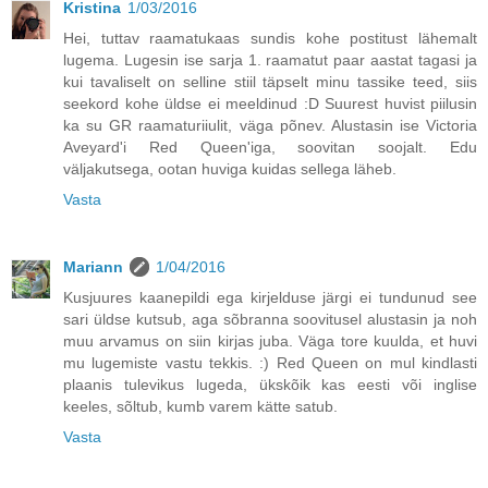
Kristina
1/03/2016
Hei, tuttav raamatukaas sundis kohe postitust lähemalt
lugema. Lugesin ise sarja 1. raamatut paar aastat tagasi ja
kui tavaliselt on selline stiil täpselt minu tassike teed, siis
seekord kohe üldse ei meeldinud :D Suurest huvist piilusin
ka su GR raamaturiiulit, väga põnev. Alustasin ise Victoria
Aveyard'i Red Queen'iga, soovitan soojalt. Edu
väljakutsega, ootan huviga kuidas sellega läheb.
Vasta
Mariann
1/04/2016
Kusjuures kaanepildi ega kirjelduse järgi ei tundunud see
sari üldse kutsub, aga sõbranna soovitusel alustasin ja noh
muu arvamus on siin kirjas juba. Väga tore kuulda, et huvi
mu lugemiste vastu tekkis. :) Red Queen on mul kindlasti
plaanis tulevikus lugeda, ükskõik kas eesti või inglise
keeles, sõltub, kumb varem kätte satub.
Vasta