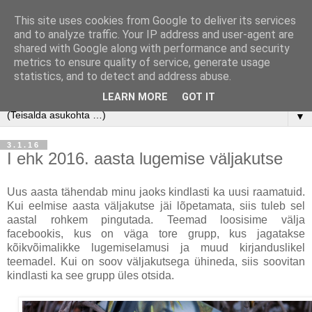
This site uses cookies from Google to deliver its services
and to analyze traffic. Your IP address and user-agent are
shared with Google along with performance and security
metrics to ensure quality of service, generate usage
statistics, and to detect and address abuse.
LEARN MORE
GOT IT
▼
3.1.16
I ehk 2016. aasta lugemise väljakutse
Uus aasta tähendab minu jaoks kindlasti ka uusi raamatuid.
Kui eelmise aasta väljakutse jäi lõpetamata, siis tuleb sel
aastal rohkem pingutada. Teemad loosisime välja
facebookis, kus on väga tore grupp, kus jagatakse
kõikvõimalikke lugemiselamusi ja muud kirjanduslikel
teemadel. Kui on soov väljakutsega ühineda, siis soovitan
kindlasti ka see grupp üles otsida.