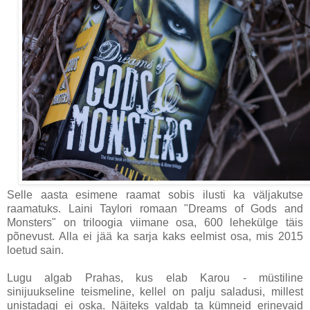
Selle aasta esimene raamat sobis ilusti ka väljakutse
raamatuks. Laini Taylori romaan "Dreams of Gods and
Monsters" on triloogia viimane osa, 600 lehekülge täis
põnevust. Alla ei jää ka sarja kaks eelmist osa, mis 2015
loetud sain.
Lugu algab Prahas, kus elab Karou - müstiline
sinijuukseline teismeline, kellel on palju saladusi, millest
unistadagi ei oska. Näiteks valdab ta kümneid erinevaid