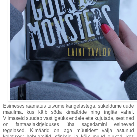
Esimeses raamatus tutvume kangelastega, sukeldume uude
maailma, kus käib sõda kimääride ning inglite vahel.
Viimaseid suudab vast igaüks endale ette kujutada, sest nad
on fantaasiakirjelduses üha sagedamini esinevad
tegelased. Kimäärid on aga müütidest välja astunud
koletised: hobugreifid, sfinksid ja kõik muud elukad, kes