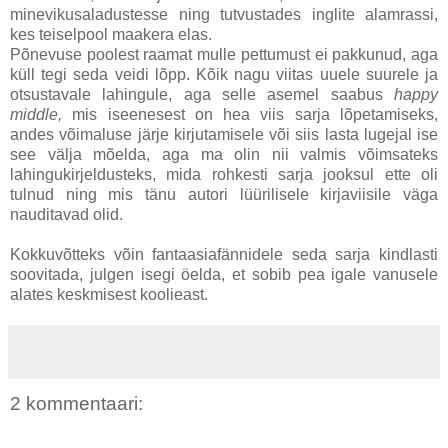
minevikusaladustesse ning tutvustades inglite alamrassi,
kes teiselpool maakera elas.
Põnevuse poolest raamat mulle pettumust ei pakkunud, aga
küll tegi seda veidi lõpp. Kõik nagu viitas uuele suurele ja
otsustavale lahingule, aga selle asemel saabus
happy
middle,
mis iseenesest on hea viis sarja lõpetamiseks,
andes võimaluse järje kirjutamisele või siis lasta lugejal ise
see välja mõelda, aga ma olin nii valmis võimsateks
lahingukirjeldusteks, mida rohkesti sarja jooksul ette oli
tulnud ning mis tänu autori lüürilisele kirjaviisile väga
nauditavad olid.
Kokkuvõtteks võin fantaasiafännidele seda sarja kindlasti
soovitada, julgen isegi öelda, et sobib pea igale vanusele
alates keskmisest koolieast.
2 kommentaari: