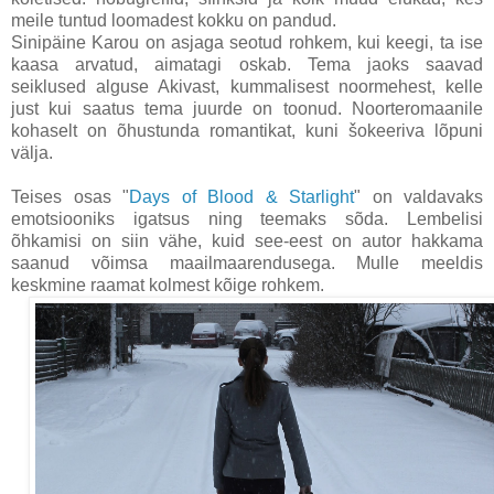
meile tuntud loomadest kokku on pandud.
Sinipäine Karou on asjaga seotud rohkem, kui keegi, ta ise
kaasa arvatud, aimatagi oskab. Tema jaoks saavad
seiklused alguse Akivast, kummalisest noormehest, kelle
just kui saatus tema juurde on toonud. Noorteromaanile
kohaselt on õhustunda romantikat, kuni šokeeriva lõpuni
välja.
Teises osas "
Days of Blood & Starlight
" on valdavaks
emotsiooniks igatsus ning teemaks sõda. Lembelisi
õhkamisi on siin vähe, kuid see-eest on autor hakkama
saanud võimsa maailmaarendusega. Mulle meeldis
keskmine raamat kolmest kõige rohkem.