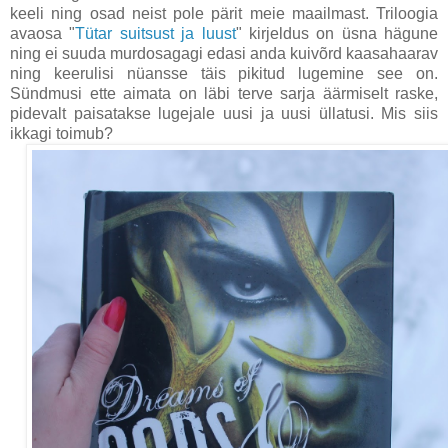
keeli ning osad neist pole pärit meie maailmast. Triloogia
avaosa "
Tütar suitsust ja luust
" kirjeldus on üsna hägune
ning ei suuda murdosagagi edasi anda kuivõrd kaasahaarav
ning keerulisi nüansse täis pikitud lugemine see on.
Sündmusi ette aimata on läbi terve sarja äärmiselt raske,
pidevalt paisatakse lugejale uusi ja uusi üllatusi. Mis siis
ikkagi toimub?