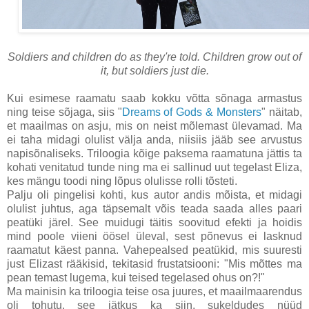
Soldiers and children do as they're told. Children grow out of
it, but soldiers just die.
Kui esimese raamatu saab kokku võtta sõnaga armastus
ning teise sõjaga, siis "
Dreams of Gods & Monsters
" näitab,
et maailmas on asju, mis on neist mõlemast ülevamad. Ma
ei taha midagi olulist välja anda, niisiis jääb see arvustus
napisõnaliseks. Triloogia kõige paksema raamatuna jättis ta
kohati venitatud tunde ning ma ei sallinud uut tegelast Eliza,
kes mängu toodi ning lõpus olulisse rolli tõsteti.
Palju oli pingelisi kohti, kus autor andis mõista, et midagi
olulist juhtus, aga täpsemalt võis teada saada alles paari
peatüki järel. See muidugi täitis soovitud efekti ja hoidis
mind poole viieni öösel üleval, sest põnevus ei lasknud
raamatut käest panna. Vahepealsed peatükid, mis suuresti
just Elizast rääkisid, tekitasid frustatsiooni: "Mis mõttes ma
pean temast lugema, kui teised tegelased ohus on?!"
Ma mainisin ka triloogia teise osa juures, et maailmaarendus
oli tohutu, see jätkus ka siin, sukeldudes nüüd