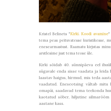
Kristel Belinets "
Kirki. Koodi avamine
"
tema peas peituvatesse kuristikesse, 
enesearmastust. Raamatu kirjutas minu
arutlesime just tema teose üle.
Kirki sõidab 40. sünnipäeva eel ihuü
sügavale enda sisse vaadata ja leid
laastav haigus, hirmud, mis teda aasta
vaadatud. Eneseotsing vältab mitu
omapäi, saadavad tema teekonda hunt 
kaotatud sõber, hiljutine silmarõõm
aastane kass.