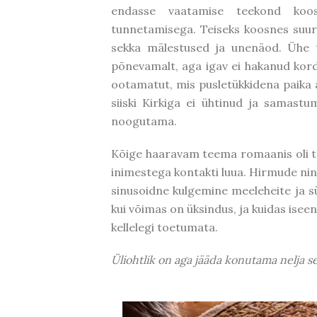
endasse vaatamise teekond koos
tunnetamisega. Teiseks koosnes suur
sekka mälestused ja unenäod. Ühe 
põnevamalt, aga igav ei hakanud korda
ootamatut, mis pusletükkidena paika 
siiski Kirkiga ei ühtinud ja samastu
noogutama.
Kõige haaravam teema romaanis oli teh
inimestega kontakti luua. Hirmude ning
sinusoidne kulgemine meeleheite ja sü
kui võimas on üksindus, ja kuidas isee
kellelegi toetumata.
Üliohtlik on aga jääda konutama nelja s