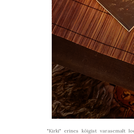
"Kirki" erines kõigist varasemalt 