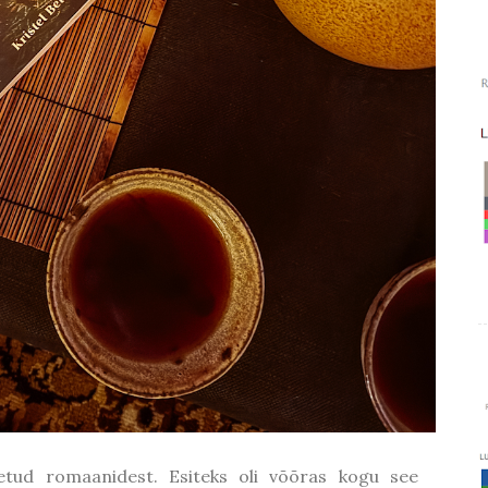
loetud romaanidest. Esiteks oli võõras kogu see