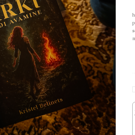
h
p
s
m