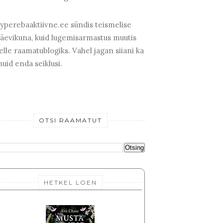
yperebaaktiivne.ee sündis teismelise
äevikuna, kuid lugemisarmastus muutis
elle raamatublogiks. Vahel jagan siiani ka
uid enda seiklusi.
OTSI RAAMATUT
HETKEL LOEN