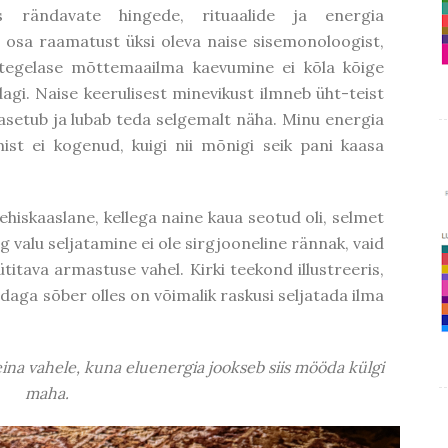
 rändavate hingede, rituaalide ja energia
 osa raamatust üksi oleva naise sisemonoloogist,
tegelase mõttemaailma kaevumine ei kõla kõige
gi. Naise keerulisest minevikust ilmneb üht-teist
asetub ja lubab teda selgemalt näha. Minu energia
mist ei kogenud, kuigi nii mõnigi seik pani kaasa
iskaaslane, kellega naine kaua seotud oli, selmet
 valu seljatamine ei ole sirgjooneline rännak, vaid
titava armastuse vahel. Kirki teekond illustreeris,
ndaga sõber olles on võimalik raskusi seljatada ilma
eina vahele, kuna eluenergia jookseb siis mööda külgi
maha.