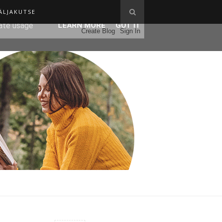
ÄLJAKUTSE
ser-agent
rate usage
LEARN MORE
GOT IT