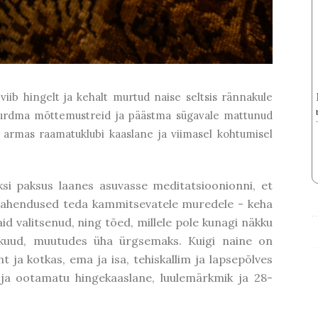
 viib hingelt ja kehalt murtud naise seltsis rännakule
murdma mõttemustreid ja päästma sügavale mattunud
 armas raamatuklubi kaaslane ja viimasel kohtumisel
ksi paksus laanes asuvasse meditatsioonionni, et
a lahendused teda kammitsevatele muredele - keha
id valitsenud, ning tõed, millele pole kunagi näkku
 kuud, muutudes üha ürgsemaks. Kuigi naine on
ja kotkas, ema ja isa, tehiskallim ja lapsepõlves
 ja ootamatu hingekaaslane, luulemärkmik ja 28-