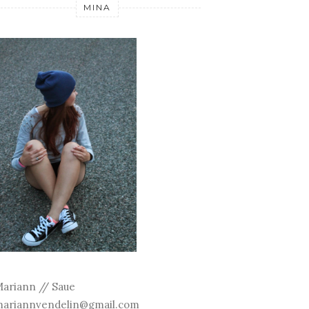
MINA
ariann // Saue
ariannvendelin@gmail.com