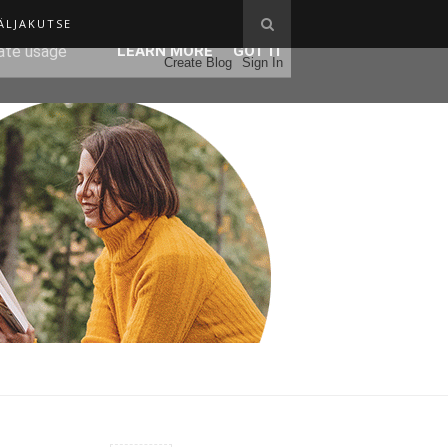
ÄLJAKUTSE
ser-agent
rate usage
LEARN MORE
GOT IT