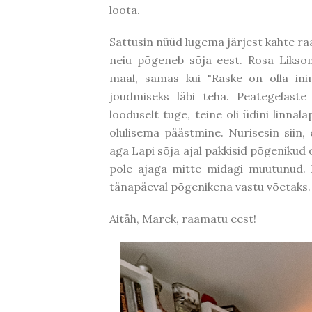
loota.
Sattusin nüüd lugema järjest kahte ra
neiu põgeneb sõja eest. Rosa Likso
maal, samas kui "Raske on olla inim
jõudmiseks läbi teha. Peategelaste
looduselt tuge, teine oli üdini linna
olulisema päästmine. Nurisesin siin,
aga Lapi sõja ajal pakkisid põgenikud
pole ajaga mitte midagi muutunud. M
tänapäeval põgenikena vastu võetaks.
Aitäh, Marek, raamatu eest!