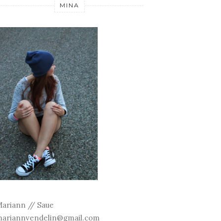
MINA
ariann // Saue
ariannvendelin@gmail.com