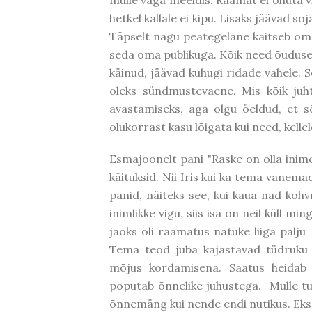
mulle väga meeldis. Raamat ei õhuta vi
hetkel kallale ei kipu. Lisaks jäävad s
Täpselt nagu peategelane kaitseb om
seda oma publikuga. Kõik need õudused
käinud, jäävad kuhugi ridade vahele. 
oleks sündmustevaene. Mis kõik juht
avastamiseks, aga olgu öeldud, et sõ
olukorrast kasu lõigata kui need, kell
Esmajoonelt pani "Raske on olla inime
käituksid. Nii Iris kui ka tema vanem
panid, näiteks see, kui kaua nad kohv
inimlikke vigu, siis isa on neil küll m
jaoks oli raamatus natuke liiga palju
Tema teod juba kajastavad tüdruku 
mõjus kordamisena. Saatus heidab 
poputab õnnelike juhustega. Mulle tu
õnnemäng kui nende endi nutikus. Eks sõ