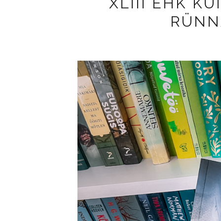
XLIII EHK K
RÜNN