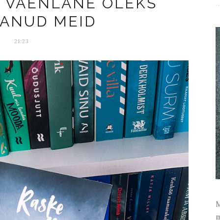
UI VAENLANE OLEKS
ANUD MEID
21:23
M
m