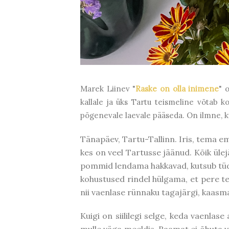
Marek Liinev "
Raske on olla inimene
" 
kallale ja üks Tartu teismeline võtab k
põgenevale laevale pääseda. On ilmne, k
Tänapäev, Tartu-Tallinn. Iris, tema e
kes on veel Tartusse jäänud. Kõik üle
pommid lendama hakkavad, kutsub tüdr
kohustused rindel hülgama, et pere t
nii vaenlase rünnaku tagajärgi, kaasmaa
Kuigi on siililegi selge, keda vaenlas