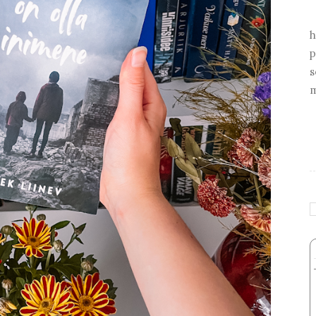
h
p
s
m