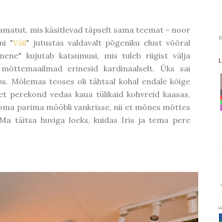
amatut, mis käsitlevad täpselt sama teemat - noor
mi "
Väil
" jutustas valdavalt põgeniku elust võõral
ene" kujutab katsumusi, mis tuleb riigist välja
 mõttemaailmad erinesid kardinaalselt. Üks sai
laps. Mõlemas teoses oli tähtsal kohal endale kõige
 et perekond vedas kaua tülikaid kohvreid kaasas,
 oma parima mööbli vankrisse, nii et mõnes mõttes
a täitsa huviga loeks, kuidas Iris ja tema pere