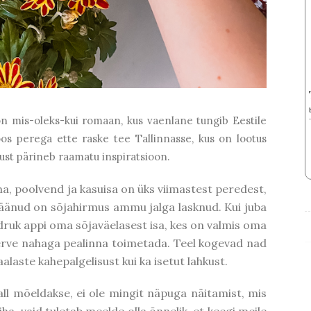
on mis-oleks-kui romaan, kus vaenlane tungib Eestile
oos perega ette raske tee Tallinnasse, kus on lootus
ust pärineb raamatu inspiratsioon.
ma, poolvend ja kasuisa on üks viimastest peredest,
jäänud on sõjahirmus ammu jalga lasknud. Kui juba
uk appi oma sõjaväelasest isa, kes on valmis oma
erve nahaga pealinna toimetada. Teel kogevad nad
laste kahepalgelisust kui ka isetut lahkust.
e all mõeldakse, ei ole mingit näpuga näitamist, mis