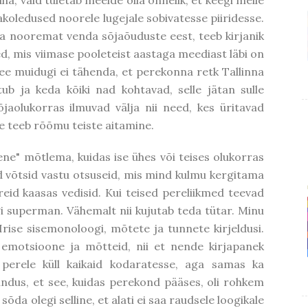
ha, vaid tuletab meelde olla õnnelik, et keegi meile
õjakoledused noorele lugejale sobivatesse piiridesse.
a nooremat venda sõjaõuduste eest, teeb kirjanik
, mis viimase pooleteist aastaga meediast läbi on
See muidugi ei tähenda, et perekonna retk Tallinna
ub ja keda kõiki nad kohtavad, selle jätan sulle
jaolukorras ilmuvad välja nii need, kes üritavad
ele teeb rõõmu teiste aitamine.
ne" mõtlema, kuidas ise ühes või teises olukorras
ad võtsid vastu otsuseid, mis mind kulmu kergitama
reid kaasas vedisid. Kui teised pereliikmed teevad
ingi superman. Vähemalt nii kujutab teda tütar. Minu
 Irise sisemonoloogi, mõtete ja tunnete kirjeldusi.
emotsioone ja mõtteid, nii et nende kirjapanek
perele küll kaikaid kodaratesse, aga samas ka
ndus, et see, kuidas perekond pääses, oli rohkem
da olegi selline, et alati ei saa raudsele loogikale