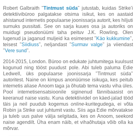
Robert Galbraith "
Tintmust süda
" jutustab, kuidas Strike'i
detektiivibüroo palgatakse otsima isikut, kes on aastaid
ahistanud internetis populaarse joonissarja autorit, kes hiljuti
surnuks pussitati. See on sarja kuues osa ja autoriks on
muidugi pseudonüümi taha peituv J.K. Rowling. Olen
lugenud ja jaganud muljeid ka esimesest "
Käo kukkumine
",
teisest "
Siidiuss
", neljandast "
Surmav valge
" ja viiendast
"
Vere sund
".
2014-2015, London. Büroo on edukate juhtumitega kuulsust
kogunud ning tööst puudust pole. Abi tuleb paluma Edie
Ledwell, üks populaarse joonissarja "Tintmust süda"
autoritest. Naine on kimpus anonüümse isikuga, kes peitub
internetis aliase Anoom taga ja õhutab tema vastu viha üles.
Pool internetisensatsioonile siginenud fännibaasist on
keeranud naise vastu. Kuna detektiividel on käed-jalad tööd
täis ja neil puudub kogemus
online
-kuritegudega, ei võta
Robin ja Strike uut juhtumit vastu. Siis aga Edie mõrvatakse
ja tuleb uus palve välja selgitada, kes on Anoom, seekord
naise agendilt. Üha enam näib, et vihaõhutaja võib olla ka
mõrvar.