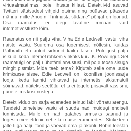
virtuaalmaailmas, pole lihtsate killast. Detektiivid asuvad
Twitteri säutsudest vihjeid otsima ning püüavad pääseda
mängu, mille Anoom "Tintmusta südame" põhjal on loonud.
Osa raamatust ei olegi tavaline romaan, vaid
internetivestluste lõim.
Raamatus on nii palju viha. Viha Edie Ledwelli vastu, viha
naiste vastu. Suurema osa lugemisest mõtlesin, kuidas
Galbraith elu antud sidrunid käiku laseb. Pole just palju
isikuid, keda internet rohkem vihkaks kui J.K. Rowlingut. Sel
raamatulgi on palju ühetärni arvustusi, mil pole teose sisuga
mingit pistmist. Mida teeb tema? Kirjutab selle oma uude
krimkasse sisse. Edie Ledwell on ikoonilise joonissarja
looja, keda fännid vihkavad ja internetis lakkamatult
sõimavad, näiteks seetõttu, et ta ei tegele piisavalt rassismi,
puuete jms küsimustega.
Detektiividuo on sarja edenedes teinud läbi võrratu arengu.
Tundeid teineteise vastu ei suuda nad muidugi endiselt
tunnistada. Mulle on nad igatahes armsaks saanud ja
lugesin meeleldi nii mehe kui naise eramuredest. Strike teeb
jälle liiga palju tööd ja vaevab oma jalakönti. Robin tõestab