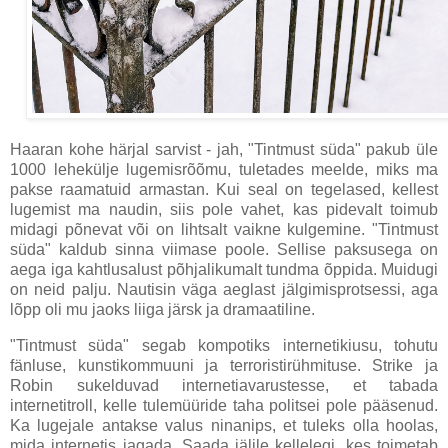
Haaran kohe härjal sarvist - jah, "Tintmust süda" pakub üle
1000 lehekülje lugemisrõõmu, tuletades meelde, miks ma
pakse raamatuid armastan. Kui seal on tegelased, kellest
lugemist ma naudin, siis pole vahet, kas pidevalt toimub
midagi põnevat või on lihtsalt vaikne kulgemine. "Tintmust
süda" kaldub sinna viimase poole. Sellise paksusega on
aega iga kahtlusalust põhjalikumalt tundma õppida. Muidugi
on neid palju. Nautisin väga aeglast jälgimisprotsessi, aga
lõpp oli mu jaoks liiga järsk ja dramaatiline.
"Tintmust süda" segab kompotiks internetikiusu, tohutu
fänluse, kunstikommuuni ja terroristirühmituse. Strike ja
Robin sukelduvad internetiavarustesse, et tabada
internetitroll, kelle tulemüüride taha politsei pole pääsenud.
Ka lugejale antakse valus ninanips, et tuleks olla hoolas,
mida internetis jagada. Saada jälile kellelegi, kes toimetab