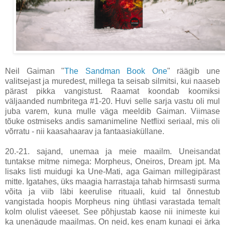
Neil Gaiman "
The Sandman Book One
" räägib une
valitsejast ja muredest, millega ta seisab silmitsi, kui naaseb
pärast pikka vangistust. Raamat koondab koomiksi
väljaanded numbritega #1-20. Huvi selle sarja vastu oli mul
juba varem, kuna mulle väga meeldib Gaiman. Viimase
tõuke ostmiseks andis samanimeline Netflixi seriaal, mis oli
võrratu - nii kaasahaarav ja fantaasiaküllane.
20.-21. sajand, unemaa ja meie maailm. Uneisandat
tuntakse mitme nimega: Morpheus, Oneiros, Dream jpt. Ma
lisaks listi muidugi ka Une-Mati, aga Gaiman millegipärast
mitte. Igatahes, üks maagia harrastaja tahab hirmsasti surma
võita ja viib läbi keerulise rituaali, kuid tal õnnestub
vangistada hoopis Morpheus ning ühtlasi varastada temalt
kolm olulist väeeset. See põhjustab kaose nii inimeste kui
ka unenägude maailmas. On neid, kes enam kunagi ei ärka