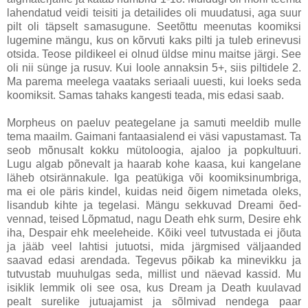
lahendatud veidi teisiti ja detailides oli muudatusi, aga suur
pilt oli täpselt samasugune. Seetõttu meenutas koomiksi
lugemine mängu, kus on kõrvuti kaks pilti ja tuleb erinevusi
otsida. Teose pildikeel ei olnud üldse minu maitse järgi. See
oli nii sünge ja rusuv. Kui loole annaksin 5+, siis piltidele 2.
Ma parema meelega vaataks seriaali uuesti, kui loeks seda
koomiksit. Samas tahaks kangesti teada, mis edasi saab.
Morpheus on paeluv peategelane ja samuti meeldib mulle
tema maailm. Gaimani fantaasialend ei väsi vapustamast. Ta
seob mõnusalt kokku mütoloogia, ajaloo ja popkultuuri.
Lugu algab põnevalt ja haarab kohe kaasa, kui kangelane
läheb otsirännakule. Iga peatükiga või koomiksinumbriga,
ma ei ole päris kindel, kuidas neid õigem nimetada oleks,
lisandub kihte ja tegelasi. Mängu sekkuvad Dreami õed-
vennad, teised Lõpmatud, nagu Death ehk surm, Desire ehk
iha, Despair ehk meeleheide. Kõiki veel tutvustada ei jõuta
ja jääb veel lahtisi jutuotsi, mida järgmised väljaanded
saavad edasi arendada. Tegevus põikab ka minevikku ja
tutvustab muuhulgas seda, millist und näevad kassid. Mu
isiklik lemmik oli see osa, kus Dream ja Death kuulavad
pealt surelike jutuajamist ja sõlmivad nendega paar