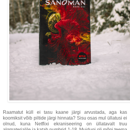
Raamatut küll ei tasu kaane järgi arvustada, aga kas
koomiksit võib piltide järgi hinnata? Sisu osas mul üllatusi ei
olnud, kuna Netflixi ekraniseering on üllatavalt truu
algmaterjalile ja katab numbrid 1-18. Muidugi oli mõni teema