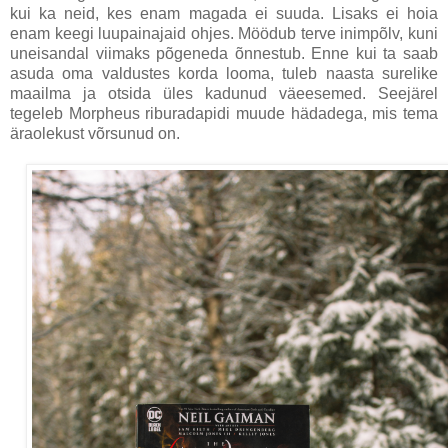
kui ka neid, kes enam magada ei suuda. Lisaks ei hoia
enam keegi luupainajaid ohjes. Möödub terve inimpõlv, kuni
uneisandal viimaks põgeneda õnnestub. Enne kui ta saab
asuda oma valdustes korda looma, tuleb naasta surelike
maailma ja otsida üles kadunud väeesemed. Seejärel
tegeleb Morpheus riburadapidi muude hädadega, mis tema
äraolekust võrsunud on.