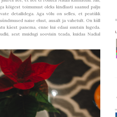
uures see, et see ei rõhuta Nadia kannatusi. Jah,
ga kõigest toimunust oleks kindlasti saanud palju
vate detailidega. Aga võlu on selles, et peatükk
 sündmused naise elust, ausalt ja vahetult. On küll
atu käest panema, enne kui edasi suutsin lugeda.
udki, sest muidugi soovisin teada, kuidas Nadial