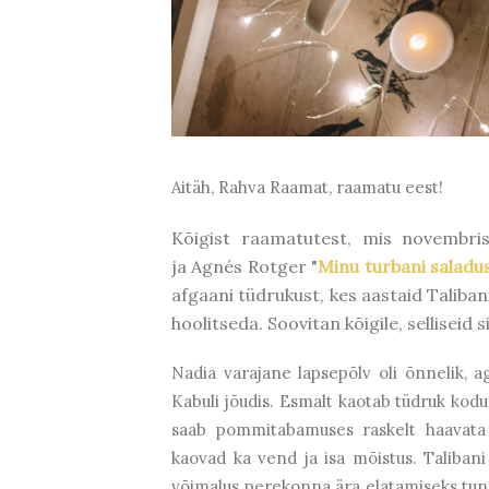
Aitäh, Rahva Raamat, raamatu eest!
Kõigist raamatutest, mis novembris
ja Agnés Rotger "
Minu turbani saladu
afgaani tüdrukust, kes aastaid Taliban
hoolitseda. Soovitan kõigile, sellisei
Nadia varajane lapsepõlv oli õnnelik, a
Kabuli jõudis. Esmalt kaotab tüdruk kodu
saab pommitabamuses raskelt haavata
kaovad ka vend ja isa mõistus. Talibani 
võimalus perekonna ära elatamiseks tund