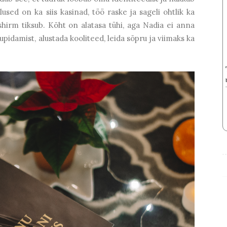
lused on ka siis kasinad, töö raske ja sageli ohtlik ka
ishirm tiksub. Kõht on alatasa tühi, aga Nadia ei anna
upidamist, alustada kooliteed, leida sõpru ja viimaks ka