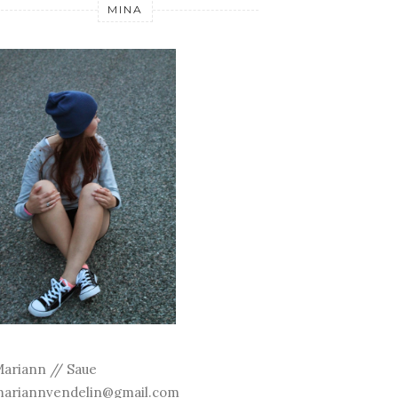
MINA
ariann // Saue
ariannvendelin@gmail.com