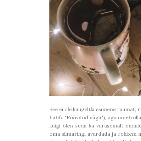
See ei ole kaugeltki esimene raamat, 
Latifa "Röövitud nägu"), aga ometi üll
kuigi olen seda ka varasemalt endal
oma silmaringi avardada ja rohkem ma