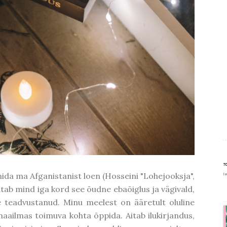
mida ma Afganistanist loen (Hosseini "Lohejooksja",
atab mind iga kord see õudne ebaõiglus ja vägivald,
e teadvustanud. Minu meelest on ääretult oluline
ailmas toimuva kohta õppida. Aitab ilukirjandus,