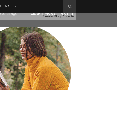
ÄLJAKUTSE
ser-agent
rate usage
LEARN MORE
GOT IT