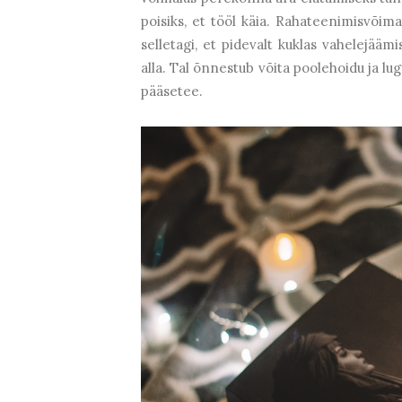
poisiks, et tööl käia. Rahateenimisvõima
selletagi, et pidevalt kuklas vahelejääm
alla. Tal õnnestub võita poolehoidu ja lug
pääsetee.