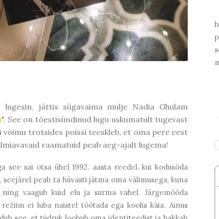
h
p
s
m
 lugesin, jättis sügavaima mulje Nadia Ghulam
s
". See on tõestisündinud lugu uskumatult tugevast
i võimu trotsides poissi teeskleb, et oma pere eest
d silmiavavaid raamatuid peab aeg-ajalt lugema!
ga see sai otsa ühel 1992. aasta reedel, kui kodusõda
, seejärel peab ta hüvasti jätma oma välimusega, kuna
 ning vaagub kuid elu ja surma vahel. Järgemööda
režiim ei luba naistel töötada ega koolis käia. Ainus
ub see, et tüdruk loobub oma identiteedist ja hakkab