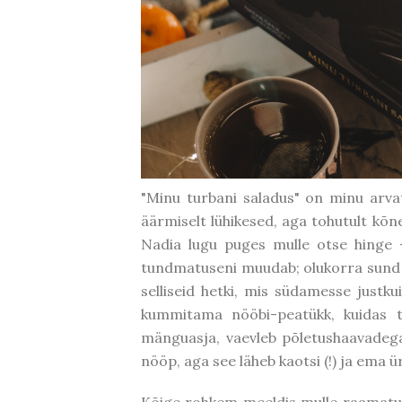
"Minu turbani saladus" on minu arvate
äärmiselt lühikesed, aga tohutult kõne
Nadia lugu puges mulle otse hinge -
tundmatuseni muudab; olukorra sund n
selliseid hetki, mis südamesse justku
kummitama nööbi-peatükk, kuidas 
mänguasja, vaevleb põletushaavadega
nööp, aga see läheb kaotsi (!) ja ema 