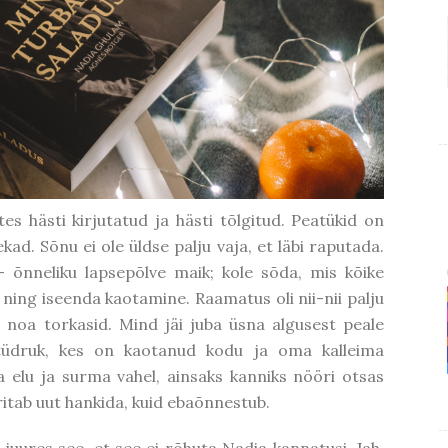
s hästi kirjutatud ja hästi tõlgitud. Peatükid on
kad. Sõnu ei ole üldse palju vaja, et läbi raputada.
 õnneliku lapsepõlve maik; kole sõda, mis kõike
ing iseenda kaotamine. Raamatus oli nii-nii palju
i noa torkasid. Mind jäi juba üsna algusest peale
tüdruk, kes on kaotanud kodu ja oma kalleima
 elu ja surma vahel, ainsaks kanniks nööri otsas
üritab uut hankida, kuid ebaõnnestub.