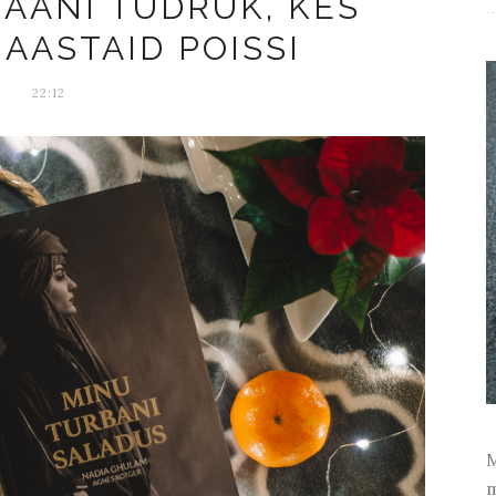
GAANI TÜDRUK, KES
AASTAID POISSI
22:12
M
m