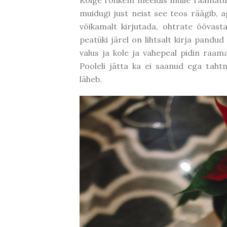
Kõige rohkem meeldis mulle raamatu j
muidugi just neist see teos räägib, a
võikamalt kirjutada, ohtrate õõvasta
peatüki järel on lihtsalt kirja pandud
valus ja kole ja vahepeal pidin raam
Pooleli jätta ka ei saanud ega tahtn
läheb.