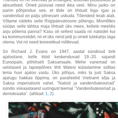
absurdsed. Ometi püsivad need ikka veel. Minu jaoks on
parim põhjendus see, et tõde on lihtsalt liiga igav ja
vandenõud on palju põnevam uskuda. Tõendeid leiab alati.
Võtame näiteks selle Riigipäevahoone põlengu. Mismõttes
süütas selle tähtsa maja lihtsalt üks mees, kellele meeldis
asju põlema panna? Kasu oli sellest saada nii natsidel kui
ka kommunistidel, nii et üks neist pidi ju ometi tulekahju taga
olema. Vot nii need teoreetikud mõtlevad.
Sir Richard J. Evans on 1947. aastal sündinud briti
ajaloolane, kelle tööd keskenduvad 19.-20. sajandi
Euroopale, põhiliselt Saksamaale. Mehe vanemad on
uelslased ja lapsepõlves tihti Walesi külastamine sütitas
tema huvi ajaloo vastu. Üks põhjus, miks ta just Saksa
ajalugu hakkas õppima, on paralleelid Vietnami sõja ja
Saksa imperialismi vahel. "Natsid ja vandenõuteooriad"
sündis viieaastasest uuringust teemal "Vandenõuteooriad ja
demokraatia". (allikad:
1
,
2
)