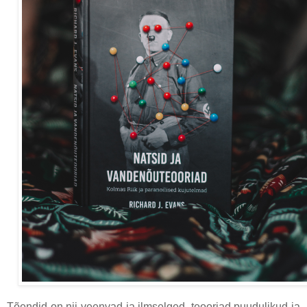
Tõendid on nii veenvad ja ilmselged, teooriad puudulikud ja