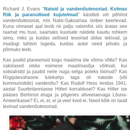
Richard J. Evans "
Natsid ja vandenõuteooriad. Kolmas
Riik ja paranoilised kujutelmad
" käsitleb viit põhilist
vandenõuteooriat, mis Natsi-Saksamaa ümber keerlevad.
Kuna viimasel ajal levib nii palju valeinfot, siis äratas see
raamat mu huvi, saamaks kuulsate näidete kaudu rohkem
aimu, miks ja kuidas sellised teooriad üldse tekivad, ja
muidugi tahtsin lugeda, kuidas autor need pihuks ja
põrmuks teeb.
Kas juudid planeerisid kogu maailma üle võimu võtta? Kas
sakslased oleks esimese maailmasõja võitnud, kui
sotsialistid ja juudid neile nuga selga poleks löönud? Kas
Riigipäevahoone tulekahju taga oli natside (või
kommunistide) vandenõu? Kas Rudolf Hess lendas 1941.
aastal Suurbritanniasse Hitleri korraldusel? Kas Hitler ise
pääses Berliinist eluga ja põgenes allveelaevaga Lõuna-
Ameerikasse? Ei, ei, ei, ei ja veel kord ei. Need kõik on laialt
levinud vandenõuteooriad.