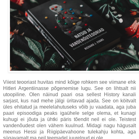
Viiest teooriast huvitas mind kõige rohkem see viimane ehk
Hitleri Argentiinasse põgenemise lugu. See on lihtsalt nii
utoopiline. Olen näinud paari osa sellest History kanali
sarjast, kus nad mehe jälgi üritavad ajada. See on köitvalt
üles ehitatud ja meelelahutuseks võib ju vaadata, aga juba
paari episoodiga peaks igaühele selge olema, et kunagi
kuhugi ei jõuta ja ühtki päris tõendit neil ei ole. Teistest
vandenõudest olen vähem kuulnud. Midagi nagu hägusalt
meenus Hessi ja Riigipäevahoone tulekahju kohta, aga
sügavamalt ma neil teemadel juurelnud ei ole.