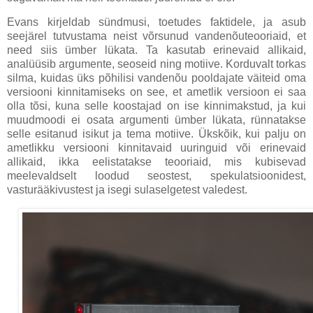
Evans kirjeldab sündmusi, toetudes faktidele, ja asub
seejärel tutvustama neist võrsunud vandenõuteooriaid, et
need siis ümber lükata. Ta kasutab erinevaid allikaid,
analüüsib argumente, seoseid ning motiive. Korduvalt torkas
silma, kuidas üks põhilisi vandenõu pooldajate väiteid oma
versiooni kinnitamiseks on see, et ametlik versioon ei saa
olla tõsi, kuna selle koostajad on ise kinnimakstud, ja kui
muudmoodi ei osata argumenti ümber lükata, rünnatakse
selle esitanud isikut ja tema motiive. Ükskõik, kui palju on
ametlikku versiooni kinnitavaid uuringuid või erinevaid
allikaid, ikka eelistatakse teooriaid, mis kubisevad
meelevaldselt loodud seostest, spekulatsioonidest,
vasturääkivustest ja isegi sulaselgetest valedest.