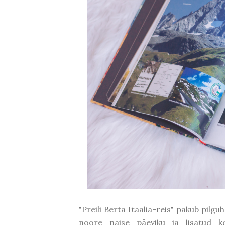
"Preili Berta Itaalia-reis" pakub pilguh
noore naise päeviku ja lisatud 