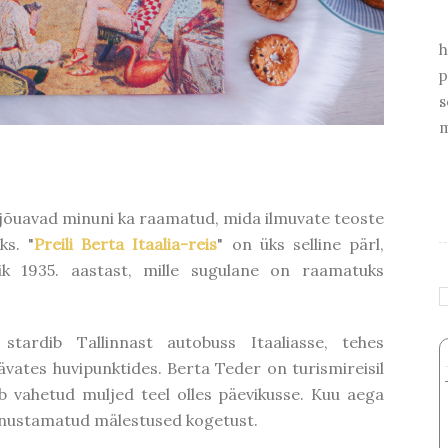
h
p
s
m
 jõuavad minuni ka raamatud, mida ilmuvate teoste
ks. "
Preili Berta Itaalia-reis
" on üks selline pärl,
vik 1935. aastast, mille sugulane on raamatuks
il stardib Tallinnast autobuss Itaaliasse, tehes
ävates huvipunktides. Berta Teder on turismireisil
b vahetud muljed teel olles päevikusse. Kuu aega
 unustamatud mälestused kogetust.