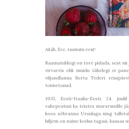
Aitäh, Eve, raamatu eest!
Raamatublogi on tore pidada, sest nii
virvarris ehk muidu tähelegi ei pane
viljandlanna Berta Tederi reisipäe
toimetanud.
1935, Eesti-Itaalia-Eesti. 24. juul
vahepeatusi ka teistes marsruudile jä
koos sõbranna Ursulaga ning talleta
hiljem on naine kodus tagasi, kaasas