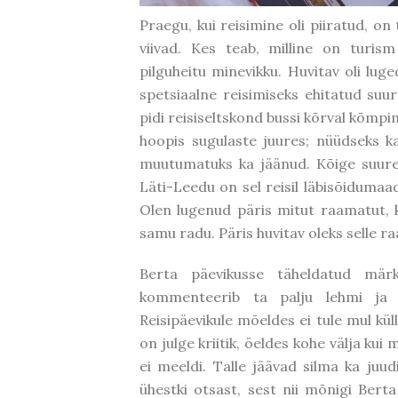
Praegu, kui reisimine oli piiratud, o
viivad. Kes teab, milline on turism 
pilguheitu minevikku. Huvitav oli luge
spetsiaalne reisimiseks ehitatud suu
pidi reisiseltskond bussi kõrval kõmpim
hoopis sugulaste juures; nüüdseks 
muutumatuks ka jäänud. Kõige suure
Läti-Leedu on sel reisil läbisõiduma
Olen lugenud päris mitut raamatut, k
samu radu. Päris huvitav oleks selle r
Berta päevikusse täheldatud mär
kommenteerib ta palju lehmi ja 
Reisipäevikule mõeldes ei tule mul kü
on julge kriitik, öeldes kohe välja kui
ei meeldi. Talle jäävad silma ka juud
ühestki otsast, sest nii mõnigi Ber