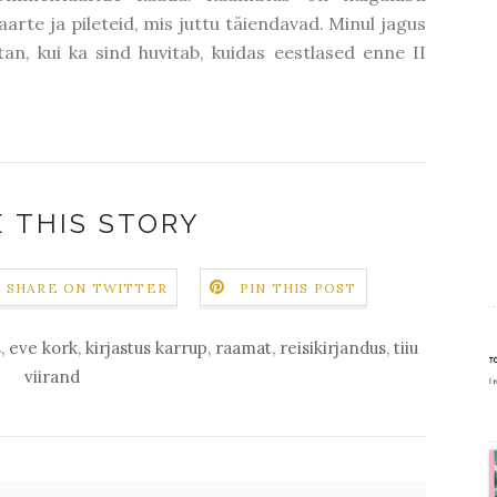
kaarte ja pileteid, mis juttu täiendavad. Minul jagus
an, kui ka sind huvitab, kuidas eestlased enne II
 THIS STORY
SHARE ON TWITTER
PIN THIS POST
s
,
eve kork
,
kirjastus karrup
,
raamat
,
reisikirjandus
,
tiiu
viirand