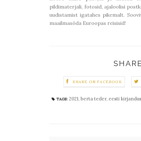
pildimaterjali, fotosid, ajaloolisi post
uudistamist igatahes pikemalt. Soovit
maailmasõda Euroopas reisisid!
SHARE
SHARE ON FACEBOOK
2021
,
berta teder
,
eesti kirjandu
TAGS: