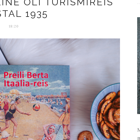
LINE OLI TURISMIREIS
TAL 1935
18:20
M
m