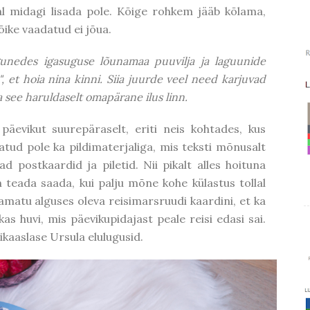
tal midagi lisada pole. Kõige rohkem jääb kõlama,
õike vaadatud ei jõua.
gunedes igasuguse lõunamaa puuvilja ja laguunide
, et hoia nina kinni. Siia juurde veel need karjuvad
 see haruldaselt omapärane ilus linn.
 päevikut suurepäraselt, eriti neis kohtades, kus
tud pole ka pildimaterjaliga, mis teksti mõnusalt
nad postkaardid ja piletid. Nii pikalt alles hoituna
 teada saada, kui palju mõne kohe külastus tollal
aamatu alguses oleva reisimarsruudi kaardini, et ka
as huvi, mis päevikupidajast peale reisi edasi sai.
ikaaslase Ursula elulugusid.