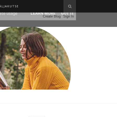
ÄLJAKUTSE
ser-agent
rate usage
LEARN MORE
GOT IT