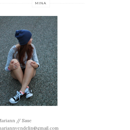
MINA
ariann // Saue
ariannvendelin@gmail.com