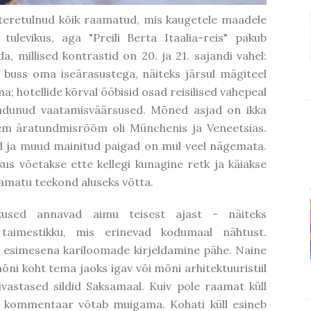
n teretulnud kõik raamatud, mis kaugetele maadele
tulevikus, aga "Preili Berta Itaalia-reis" pakub
da, millised kontrastid on 20. ja 21. sajandi vahel:
r buss oma iseärasustega, näiteks järsul mägiteel
a; hotellide kõrval ööbisid osad reisilised vahepeal
kadunud vaatamisväärsused. Mõned asjad on ikka
m äratundmisrõõm oli Münchenis ja Veneetsias.
ad ja muud mainitud paigad on mul veel nägemata.
us võetakse ette kellegi kunagine retk ja käiakse
aamatu teekond aluseks võtta.
kused annavad aimu teisest ajast - näiteks
taimestikku, mis erinevad kodumaal nähtust.
ll esimesena kariloomade kirjeldamine pähe. Naine
 mõni koht tema jaoks igav või mõni arhitektuuristiil
ivastased sildid Saksamaal. Kuiv pole raamat küll
ta kommentaar võtab muigama. Kohati küll esineb