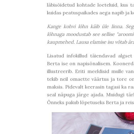
läbisõidetud kohtade loeteluid, kus 
kuidas peatuspaikades aega napib ja k
Kange kohvi lõhn käib üle linna. Se
lõhnaga moodustab see sellise "aroomi"
kaupmehed. Lausa elamise isu võtab ära
Lisatud infokillud täiendavad algset
Berta ise on napisõnalisem. Koonerda
illustreerib. Eriti meeldisid mulle va
tekib neil omaette väärtus ja tore on
maksis. Pidevalt keerasin tagasi ka r
seal näpuga järge ajada. Muidugi tärk
Õnneks pakub lõpetuseks Berta ja reis