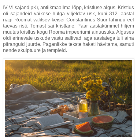
IV-VI sajand pKr, antiikmaailma lõpp, kristluse algus. Kristlus
oli sajandeid väikese hulga viljeldav usk, kuni 312. aastal
nägi Roomat valitsev keiser Constantinus Suur lahingu eel
taevas risti. Temast sai kristlane. Paar aastakümmet hiljem
muutus kristlus kogu Rooma impeeriumi ainuusuks. Alguses
oldi erinevate uskude vastu sallivad, aga aastatega tuli aina
piiranguid juurde. Paganlikke tekste hakati hävitama, samuti
nende skulptuure ja templeid.