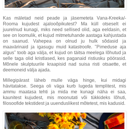
Kas mäletad neid peade ja jäsemeteta Vana-Kreeka/-
Rooma kujudest ajalooõpikutest? Ma küll otseselt ei
juurelnud kunagi, miks need sellised olid, aga eeldasin, et
see on loomulik, et kujud mitmetuhande aastaga kahjustada
on saanud. Vahepea on olnud ju hulk sõdasid ja
maavärinaid ja igasugu muid katastroofe. "Pimeduse aja
algus" toob aga välja, et kujud on täitsa meelega lõhutud ja
selle taga olid kristlased, kes paganaid ristiusku pöörasid.
Mõnele skulptuurile kraapisid nad suisa risti otsaette, et
deemoneid välja ajada.
Millegipärast läheb mulle väga hinge, kui midagi
hävitatakse. Seega oli väga kurb lugeda templitest, mis
ammu maatasa tehti ja mida me kunagi näha ei saa,
kaunitest kujudest, mis moonutati või tükkideks lõhuti,
filosoofide tekstidest ja uuenduslikest mõtetest, mis kadusid.