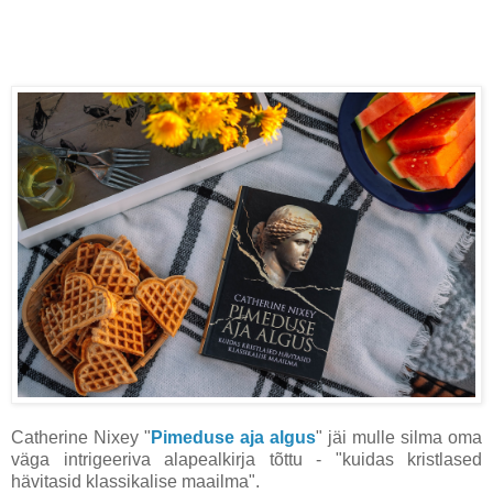
Catherine Nixey "
Pimeduse aja algus
" jäi mulle silma oma
väga intrigeeriva alapealkirja tõttu - "kuidas kristlased
hävitasid klassikalise maailma".