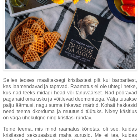
Selles teoses maalitaksegi kristlastest pilt kui barbaritest,
kes laamendavad ja tapavad. Raamatus ei ole ühtegi hetke,
kus nad teeks midagi head või tänuväärset. Nad pööravad
paganaid oma usku ja võitlevad deemonitega. Välja tuuakse
palju äärmusi, nagu surma ihkavad märtrid. Kohati hakkasid
need teema dkorduma ja muutusid tüütuks. Nixey käsitlus
on väga ühekülgne ning kristlasi ründav.
Teine teema, mis mind raamatus kõnetas, oli see, kuidas
kristlased seksuaalsust maha surusid. Me ei tea, kuidas