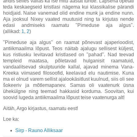
andis selles vallas ka ise mitu aastat tunde. Lapsena õpetati
teda keskaegseid kristlasi nägema kui klassikalise pärandi
hoidjaid. Naise vanemad olid endine munk ja endine nunn.
Aja jooksul Nixey vaated muutusid ning ta kirjutas nende
edasi andmiseks raamatu "Pimeduse aja algus".
(allikad:
1
,
2
)
"Pimeduse aja algus" on raamat põnevast ajaperioodist,
antiikmaailma lõpust. Teos näitab ajalugu sellisest küljest,
kus ristiusku levitavad kristlased on "pahad". Nad teevad
templeid maatasa, põletavad hulganisit raamatuid,
vandaalitsevad skulptuuride kallal, ajavad minema Vana-
Kreeka viimased filosoofid, keelavad elu nautimise. Kuna
ma ei olnud varem sellist ajalookäsitlust kuulnud, siis oli see
šokeeriv ja mõtlemapanev. Samas oli vaatenurk üsna
ühekülgne ning teemad hakkasid korduma. Soovitan, kui
soovid lugeda antiikmaailma lõpust teise vaatenurga alt!
Aitäh, Argo kirjastus, raamatu eest!
Loe ka:
Sirp - Rauno Alliksaar