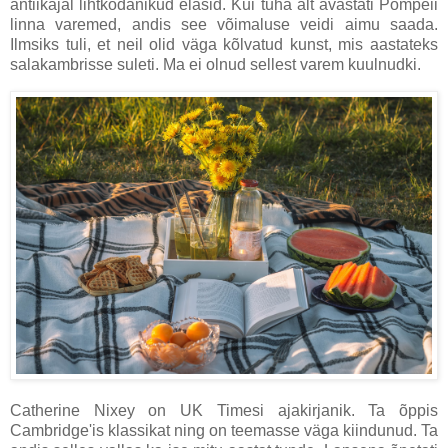
antiikajal lihtkodanikud elasid. Kui tuha alt avastati Pompeii
linna varemed, andis see võimaluse veidi aimu saada.
Ilmsiks tuli, et neil olid väga kõlvatud kunst, mis aastateks
salakambrisse suleti. Ma ei olnud sellest varem kuulnudki.
Catherine Nixey on UK Timesi ajakirjanik. Ta õppis
Cambridge'is klassikat ning on teemasse väga kiindunud. Ta