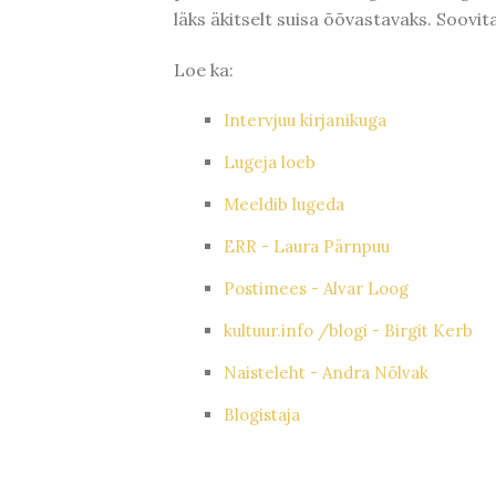
läks äkitselt suisa õõvastavaks. Soovita
Loe ka:
Intervjuu kirjanikuga
Lugeja loeb
Meeldib lugeda
ERR - Laura Pärnpuu
Postimees - Alvar Loog
kultuur.info /blogi - Birgit Kerb
Naisteleht - Andra Nõlvak
Blogistaja