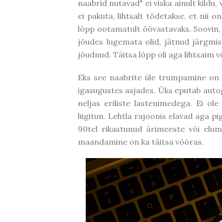
naabrid nutavad" ei viska ainult kildu,
ei pakuta, lihtsalt tõdetakse, et nii 
lõpp ootamatult õõvastavaks. Soovin,
jõudes lugemata olid, jätnud järgm
jõudnud. Täitsa lõpp oli aga lihtsaim 
Eks see naabrite üle trumpamine on i
igasugustes asjades. Üks eputab autog
neljas eriliste lastenimedega. Ei ole
liigitun. Lehtla rajoonis elavad aga 
90tel rikastunud ärimeeste või elum
maandamine on ka täitsa võõras.