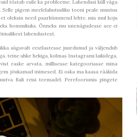
 vaid tõstab esile ka probleeme. Lahendusi küll väga
on. Selle pigem meelelahutusliku tooni peale muutus
 et oleksin need paarkümmend lehte, mis mul koju
iseks hommikuks. Õnneks mu unenägudesse see ei
võimalikest lahendustest.
kka sügavalt eestlastesse juurdunud ja väljendub
a, teine uhke hekiga, kolmas Instagrami laikidega,
 vist raske arvata, millisesse kategooriasse mina
pigem jõukamad inimesed. Ei oska ma kaasa rääkida
uutva Bali reisi teemadel. Perefoorumis pingete