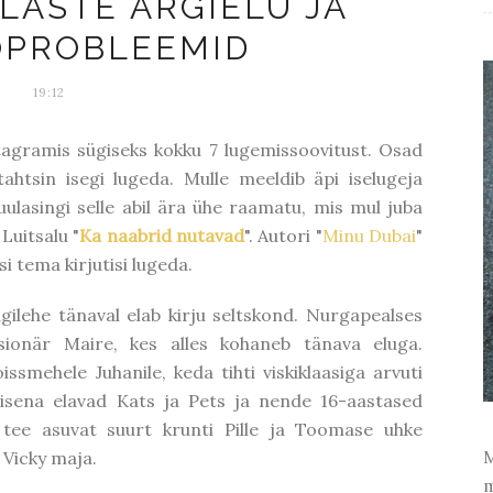
LASTE ARGIELU JA
OPROBLEEMID
19:12
agramis sügiseks kokku 7 lugemissoovitust. Osad
tahtsin isegi lugeda. Mulle meeldib äpi iselugeja
ulasingi selle abil ära ühe raamatu, mis mul juba
 Luitsalu "
Ka naabrid nutavad
". Autori "
Minu Dubai
"
isi tema kirjutisi lugeda.
ngilehe tänaval elab kirju seltskond. Nurgapealses
onär Maire, kes alles kohaneb tänava eluga.
ssmehele Juhanile, keda tihti viskiklaasiga arvuti
misena elavad Kats ja Pets ja nende 16-aastased
tee asuvat suurt krunti Pille ja Toomase uhke
Vicky maja.
M
m