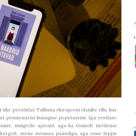
ühe prestiižse Tallinna elurajooni elanike ellu, kus
sest pensionärist kunagise popstaarini. Iga eestlase
dmist, muigvele ajavaid, aga ka tõsiselt mõtlema
 kergelt, mõne mõnusa puändiga, aga enne lõppu