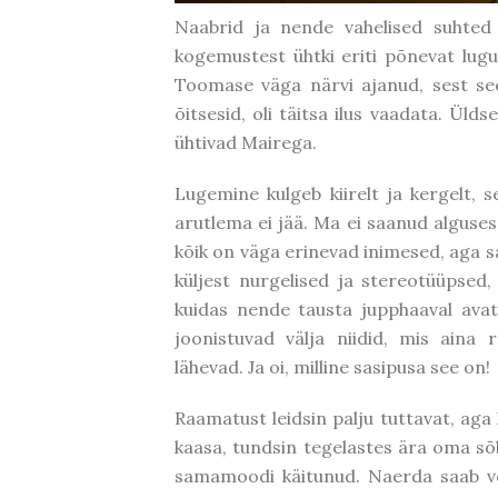
Naabrid ja nende vahelised suhted
kogemustest ühtki eriti põnevat lugu 
Toomase väga närvi ajanud, sest see o
õitsesid, oli täitsa ilus vaadata. Ül
ühtivad Mairega.
Lugemine kulgeb kiirelt ja kergelt, 
arutlema ei jää. Ma ei saanud alguses
kõik on väga erinevad inimesed, aga s
küljest nurgelised ja stereotüüpsed, 
kuidas nende tausta jupphaaval avati
joonistuvad välja niidid, mis ain
lähevad. Ja oi, milline sasipusa see on!
Raamatust leidsin palju tuttavat, aga
kaasa, tundsin tegelastes ära oma sõb
samamoodi käitunud. Naerda saab või