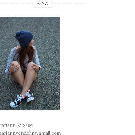
MINA
ariann // Saue
ariannvendelin@gmail.com