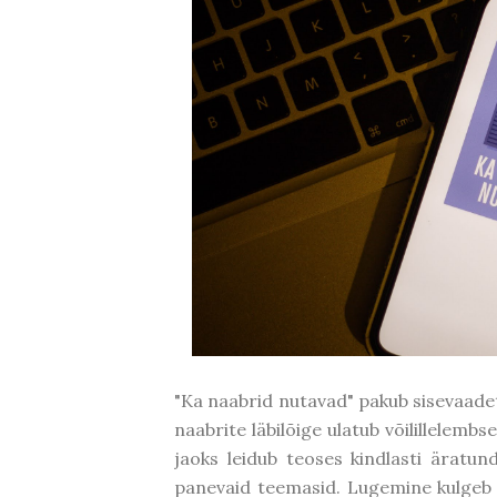
"Ka naabrid nutavad" pakub sisevaadet 
naabrite läbilõige ulatub võilillelemb
jaoks leidub teoses kindlasti äratun
panevaid teemasid. Lugemine kulgeb