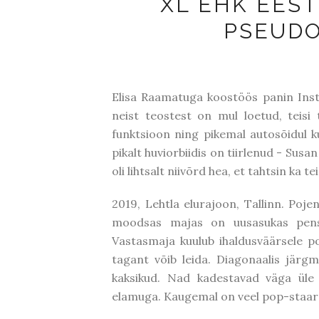
XL EHK EEST
PSEUD
Elisa Raamatuga koostöös panin Inst
neist teostest on mul loetud, teisi 
funktsioon ning pikemal autosõidul ku
pikalt huviorbiidis on tiirlenud - Susan
oli lihtsalt niivõrd hea, et tahtsin ka te
2019, Lehtla elurajoon, Tallinn. Poje
moodsas majas on uusasukas pensi
Vastasmaja kuulub ihaldusväärsele poi
tagant võib leida. Diagonaalis järg
kaksikud. Nad kadestavad väga üle 
elamuga. Kaugemal on veel pop-staar 