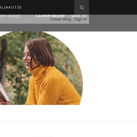
ÄLJAKUTSE
ser-agent
rate usage
LEARN MORE
GOT IT