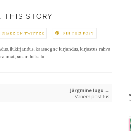
 THIS STORY
SHARE ON TWITTER
PIN THIS POST
ndus
,
ilukirjandus
,
kaasaegne kirjandus
,
kirjastus rahva
raamat
,
susan luitsalu
Järgmine lugu →
Vanem postitus