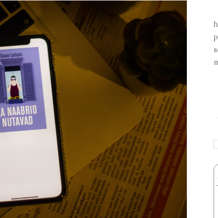
h
p
s
m