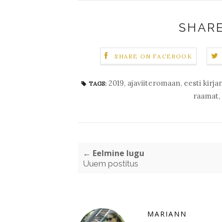
SHARE
SHARE ON FACEBOOK
2019
,
ajaviiteromaan
,
eesti kirja
TAGS:
raamat
,
← Eelmine lugu
Uuem postitus
MARIANN