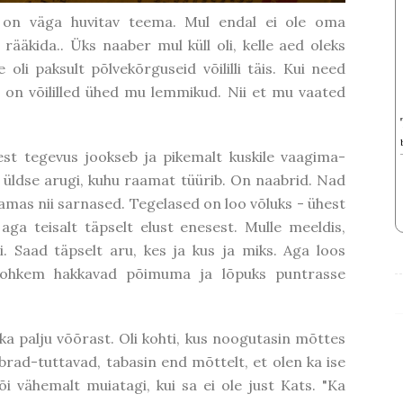
 on väga huvitav teema. Mul endal ei ole oma
rääkida.. Üks naaber mul küll oli, kelle aed oleks
li paksult põlvekõrguseid võililli täis. Kui need
dse on võililled ühed mu lemmikud. Nii et mu vaated
sest tegevus jookseb ja pikemalt kuskile vaagima-
 üldse arugi, kuhu raamat tüürib. On naabrid. Nad
amas nii sarnased. Tegelased on loo võluks - ühest
aga teisalt täpselt elust enesest. Mulle meeldis,
. Saad täpselt aru, kes ja kus ja miks. Aga loos
a rohkem hakkavad põimuma ja lõpuks puntrasse
 ka palju võõrast. Oli kohti, kus noogutasin mõttes
rad-tuttavad, tabasin end mõttelt, et olen ka ise
 vähemalt muiatagi, kui sa ei ole just Kats. "Ka