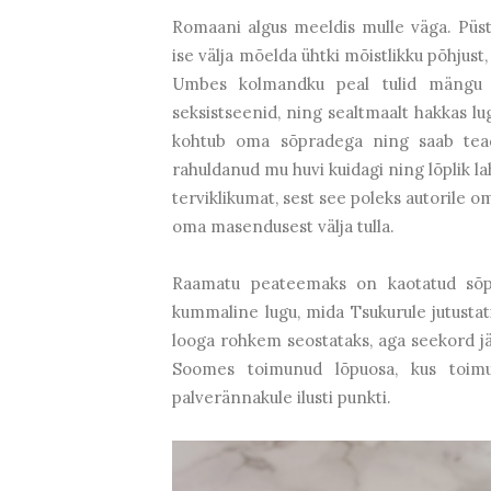
Romaani algus meeldis mulle väga. Püst
ise välja mõelda ühtki mõistlikku põhjust
Umbes kolmandku peal tulid mängu m
seksistseenid, ning sealtmaalt hakkas l
kohtub oma sõpradega ning saab tead
rahuldanud mu huvi kuidagi ning lõplik l
terviklikumat, sest see poleks autorile 
oma masendusest välja tulla.
Raamatu peateemaks on kaotatud sõpr
kummaline lugu, mida Tsukurule jutustati
looga rohkem seostataks, aga seekord jäi
Soomes toimunud lõpuosa, kus toim
palverännakule ilusti punkti.