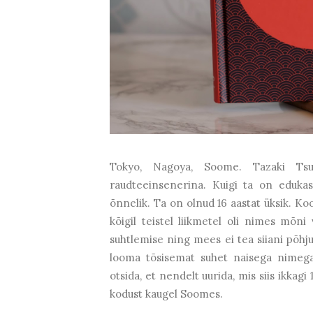
Tokyo, Nagoya, Soome. Tazaki Ts
raudteeinsenerina. Kuigi ta on eduka
õnnelik. Ta on olnud 16 aastat üksik. Koo
kõigil teistel liikmetel oli nimes mõn
suhtlemise ning mees ei tea siiani põhj
looma tõsisemat suhet naisega nimega
otsida, et nendelt uurida, mis siis ikkag
kodust kaugel Soomes.