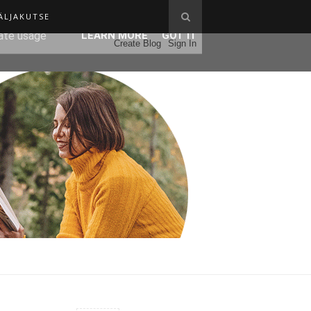
ÄLJAKUTSE
ser-agent
rate usage
LEARN MORE
GOT IT