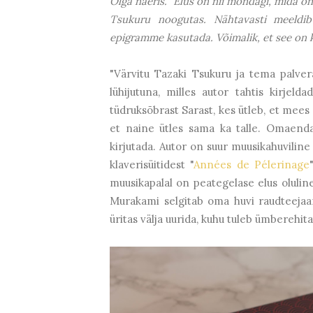
Olga naeris. "Elus on nii mõndagi, mida on
Tsukuru noogutas. Nähtavasti meeldib 
epigramme kasutada. Võimalik, et see on k
"Värvitu Tazaki Tsukuru ja tema palve
lühijutuna, milles autor tahtis kirjel
tüdruksõbrast Sarast, kes ütleb, et mees
et naine ütles sama ka talle. Omaenda
kirjutada. Autor on suur muusikahuviline
klaverisüitidest "
Années de Pélerinage
muusikapalal on peategelase elus olulin
Murakami selgitab oma huvi raudteejaam
üritas välja uurida, kuhu tuleb ümberehita