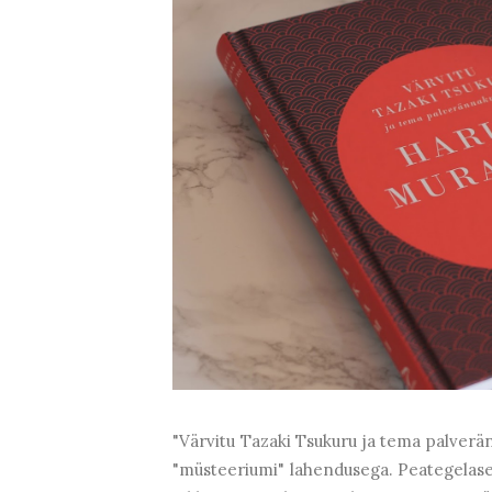
"Värvitu Tazaki Tsukuru ja tema palverän
"müsteeriumi" lahendusega. Peategelase 