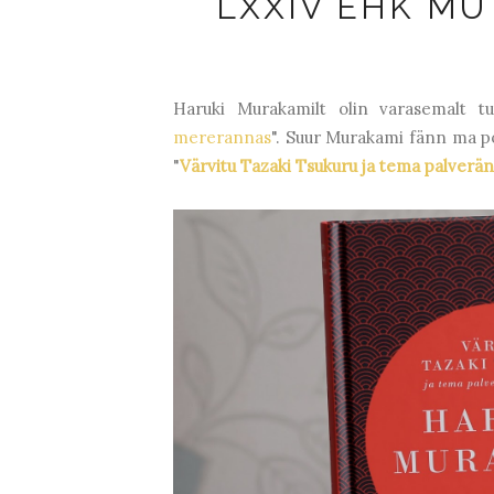
LXXIV EHK M
Haruki Murakamilt olin varasemalt t
mererannas
". Suur Murakami fänn ma po
"
Värvitu Tazaki Tsukuru ja tema palverä