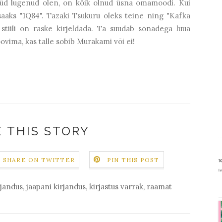
üd lugenud olen, on kõik olnud üsna omamoodi. Kui
saaks "1Q84". Tazaki Tsukuru oleks teine ning "Kafka
stiili on raske kirjeldada. Ta suudab sõnadega luua
oovima, kas talle sobib Murakami või ei!
 THIS STORY
SHARE ON TWITTER
PIN THIS POST
rjandus
,
jaapani kirjandus
,
kirjastus varrak
,
raamat