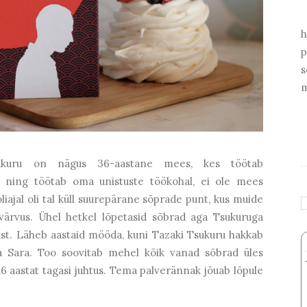
h
p
s
m
ukuru on nägus 36-aastane mees, kes töötab
s ning töötab oma unistuste töökohal, ei ole mees
liajal oli tal küll suurepärane sõprade punt, kus muide
i värvus. Ühel hetkel lõpetasid sõbrad aga Tsukuruga
ust. Läheb aastaid mööda, kuni Tazaki Tsukuru hakkab
 Sara. Too soovitab mehel kõik vanad sõbrad üles
i 16 aastat tagasi juhtus. Tema palverännak jõuab lõpule