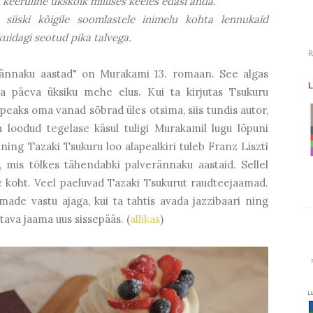
 keeruline ükskõik millises keeles edasi anda."
siiski kõigile soomlastele inimelu kohta lennukaid
uidagi seotud pika talvega.
rännaku aastad" on Murakami 13. romaan. See algas
dada päeva üksiku mehe elus. Kui ta kirjutas Tsukuru
 peaks oma vanad sõbrad üles otsima, siis tundis autor,
 loodud tegelase käsul tuligi Murakamil lugu lõpuni
 ning Tazaki Tsukuru loo alapealkiri tuleb Franz Liszti
", mis tõlkes tähendabki palverännaku aastaid. Sellel
e koht. Veel paeluvad Tazaki Tsukurut raudteejaamad.
ade vastu ajaga, kui ta tahtis avada jazzibaari ning
tava jaama uus sissepääs. (
allikas
)