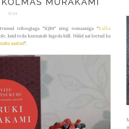
U KOLMAS MURAKAMI
13:24
utvunud triloogiaga "1Q84" ning romaaniga "
Kafka
le, kuid teda kannatab lugeda küll. Nüüd sai loetud ka
nnaku aastad
".
M
m