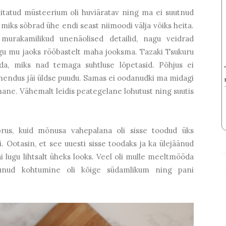
itatud müsteerium oli huviäratav ning ma ei suutnud
, miks sõbrad ühe endi seast niimoodi välja võiks heita.
urakamilikud unenäolised detailid, nagu veidrad
ugu mu jaoks rööbastelt maha jooksma. Tazaki Tsukuru
a, miks nad temaga suhtluse lõpetasid. Põhjus ei
ahendus jäi üldse puudu. Samas ei oodanudki ma midagi
omane. Vähemalt leidis peategelane lohutust ning suutis
us, kuid mõnusa vahepalana oli sisse toodud üks
. Ootasin, et see uuesti sisse toodaks ja ka ülejäänud
 lugu lihtsalt üheks looks. Veel oli mulle meeltmööda
unud kohtumine oli kõige südamlikum ning pani