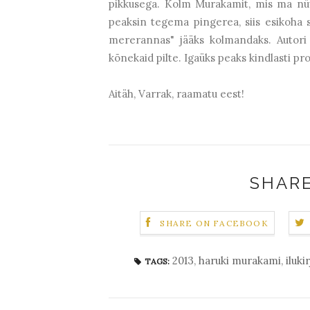
pikkusega. Kolm Murakamit, mis ma nü
peaksin tegema pingerea, siis esikoha 
mererannas" jääks kolmandaks. Autori 
kõnekaid pilte. Igaüks peaks kindlasti pr
Aitäh, Varrak, raamatu eest!
SHARE
SHARE ON FACEBOOK
2013
,
haruki murakami
,
iluki
TAGS: