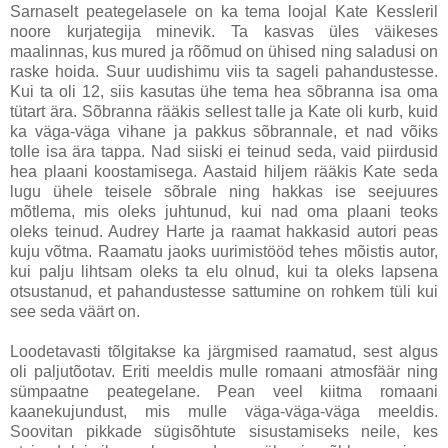
Sarnaselt peategelasele on ka tema loojal Kate Kessleril
noore kurjategija minevik. Ta kasvas üles väikeses
maalinnas, kus mured ja rõõmud on ühised ning saladusi on
raske hoida. Suur uudishimu viis ta sageli pahandustesse.
Kui ta oli 12, siis kasutas ühe tema hea sõbranna isa oma
tütart ära. Sõbranna rääkis sellest talle ja Kate oli kurb, kuid
ka väga-väga vihane ja pakkus sõbrannale, et nad võiks
tolle isa ära tappa. Nad siiski ei teinud seda, vaid piirdusid
hea plaani koostamisega. Aastaid hiljem rääkis Kate seda
lugu ühele teisele sõbrale ning hakkas ise seejuures
mõtlema, mis oleks juhtunud, kui nad oma plaani teoks
oleks teinud. Audrey Harte ja raamat hakkasid autori peas
kuju võtma. Raamatu jaoks uurimistööd tehes mõistis autor,
kui palju lihtsam oleks ta elu olnud, kui ta oleks lapsena
otsustanud, et pahandustesse sattumine on rohkem tüli kui
see seda väärt on.
Loodetavasti tõlgitakse ka järgmised raamatud, sest algus
oli paljutõotav. Eriti meeldis mulle romaani atmosfäär ning
sümpaatne peategelane. Pean veel kiitma romaani
kaanekujundust, mis mulle väga-väga-väga meeldis.
Soovitan pikkade sügisõhtute sisustamiseks neile, kes