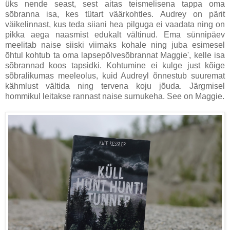
üks nende seast, sest aitas teismelisena tappa oma
sõbranna isa, kes tütart väärkohtles.
Audrey on pärit
väikelinnast, kus teda siiani hea pilguga ei vaadata ning on
pikka aega naasmist edukalt vältinud. Ema sünnipäev
meelitab naise siiski viimaks kohale ning juba esimesel
õhtul kohtub ta oma lapsepõlvesõbrannat Maggie', kelle isa
sõbrannad koos tapsidki. Kohtumine ei kulge just kõige
sõbralikumas meeleolus, kuid Audreyl õnnestub suuremat
kähmlust vältida ning tervena koju jõuda. Järgmisel
hommikul leitakse rannast naise surnukeha. See on Maggie.