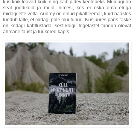
kus kõik teavad kõiki ning käib pidev keelepeks. Muidugi on
seal joodikuid ja muid inimesi, kes ei oska oma eluga
midagi ette võtta. Audrey on olnud pikalt eemal, kuid naastes
tundub talle, et midagi pole muutunud. Kusjuures päris raske
on kedagi kahtlustada, sest kõigil tegelastel tundub olevat
ähmane taust ja luukered kapis.