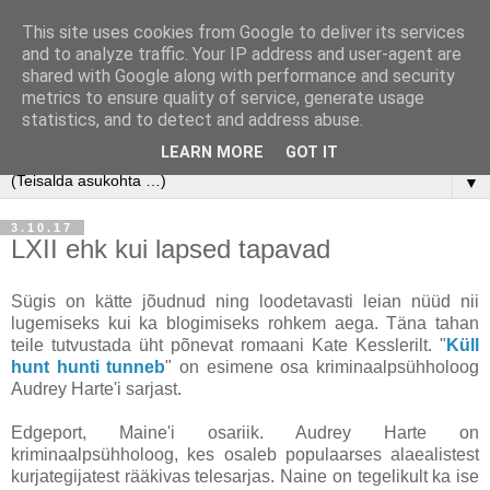
This site uses cookies from Google to deliver its services
and to analyze traffic. Your IP address and user-agent are
shared with Google along with performance and security
metrics to ensure quality of service, generate usage
statistics, and to detect and address abuse.
LEARN MORE
GOT IT
▼
3.10.17
LXII ehk kui lapsed tapavad
Sügis on kätte jõudnud ning loodetavasti leian nüüd nii
lugemiseks kui ka blogimiseks rohkem aega. Täna tahan
teile tutvustada üht põnevat romaani Kate Kesslerilt. "
Küll
hunt hunti tunneb
" on esimene osa kriminaalpsühholoog
Audrey Harte'i sarjast.
Edgeport, Maine'i osariik. Audrey Harte on
kriminaalpsühholoog, kes osaleb populaarses alaealistest
kurjategijatest rääkivas telesarjas. Naine on tegelikult ka ise