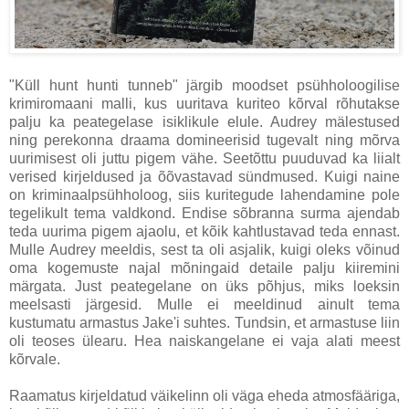
"Küll hunt hunti tunneb" järgib moodset psühholoogilise
krimiromaani malli, kus uuritava kuriteo kõrval rõhutakse
palju ka peategelase isiklikule elule. Audrey mälestused
ning perekonna draama domineerisid tugevalt ning mõrva
uurimisest oli juttu pigem vähe. Seetõttu puuduvad ka liialt
verised kirjeldused ja õõvastavad sündmused. Kuigi naine
on kriminaalpsühholoog, siis kuritegude lahendamine pole
tegelikult tema valdkond. Endise sõbranna surma ajendab
teda uurima pigem ajaolu, et kõik kahtlustavad teda ennast.
Mulle Audrey meeldis, sest ta oli asjalik, kuigi oleks võinud
oma kogemuste najal mõningaid detaile palju kiiremini
märgata. Just peategelane on üks põhjus, miks loeksin
meelsasti järgesid. Mulle ei meeldinud ainult tema
kustumatu armastus Jake'i suhtes. Tundsin, et armastuse liin
oli teoses ülearu. Hea naiskangelane ei vaja alati meest
kõrvale.
Raamatus kirjeldatud väikelinn oli väga eheda atmosfääriga,