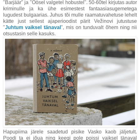
"Barjäär" ja "Öösel valgetel hobustel". 50-60tel kirjutas autor
kriminulle ja ka ühe esimestest fantaasiasugemetega
lugudest bulgaarias. Juhus tõi mulle raamatuvahetuse lehelt
kätte just sellest ajaperioodist pärit Vežinovi jutustuse
"
Juhtum vaiksel tänaval
", mis on tunduvalt õhem ning nii
otsustasin selle kasuks.
Hapupiima järele saadetud pisike Vasko kaob jäljetult.
Poodi ta ei jõua ning keegi pole poissi vaiksel tänaval