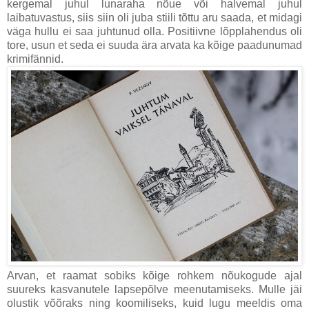
kergemal juhul lunaraha nõue või halvemal juhul
laibatuvastus, siis siin oli juba stiili tõttu aru saada, et midagi
väga hullu ei saa juhtunud olla. Positiivne lõpplahendus oli
tore, usun et seda ei suuda ära arvata ka kõige paadunumad
krimifännid.
Arvan, et raamat sobiks kõige rohkem nõukogude ajal
suureks kasvanutele lapsepõlve meenutamiseks. Mulle jäi
olustik võõraks ning koomiliseks, kuid lugu meeldis oma