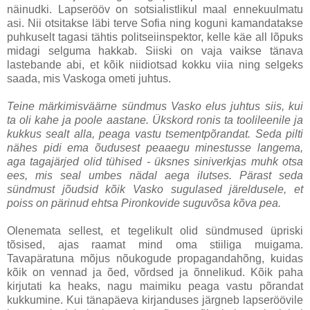
näinudki. Lapserööv on sotsialistlikul maal ennekuulmatu
asi. Nii otsitakse läbi terve Sofia ning koguni kamandatakse
puhkuselt tagasi tähtis politseiinspektor, kelle käe all lõpuks
midagi selguma hakkab. Siiski on vaja vaikse tänava
lastebande abi, et kõik niidiotsad kokku viia ning selgeks
saada, mis Vaskoga ometi juhtus.
Teine märkimisväärne sündmus Vasko elus juhtus siis, kui
ta oli kahe ja poole aastane. Ükskord ronis ta toolileenile ja
kukkus sealt alla, peaga vastu tsementpõrandat. Seda pilti
nähes pidi ema õudusest peaaegu minestusse langema,
aga tagajärjed olid tühised - üksnes siniverkjas muhk otsa
ees, mis seal umbes nädal aega ilutses. Pärast seda
sündmust jõudsid kõik Vasko sugulased järeldusele, et
poiss on pärinud ehtsa Pironkovide suguvõsa kõva pea.
Olenemata sellest, et tegelikult olid sündmused üpriski
tõsised, ajas raamat mind oma stiiliga muigama.
Tavapäratuna mõjus nõukogude propagandahõng, kuidas
kõik on vennad ja õed, võrdsed ja õnnelikud. Kõik paha
kirjutati ka heaks, nagu maimiku peaga vastu põrandat
kukkumine. Kui tänapäeva kirjanduses järgneb lapseröövile