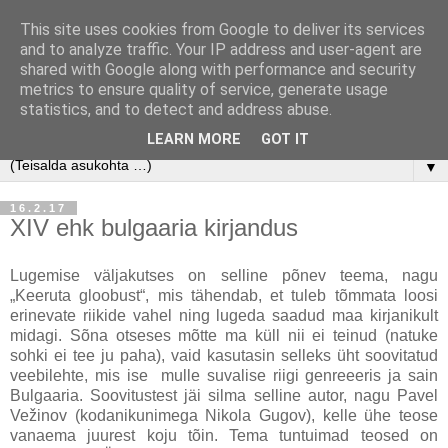
This site uses cookies from Google to deliver its services
and to analyze traffic. Your IP address and user-agent are
shared with Google along with performance and security
metrics to ensure quality of service, generate usage
statistics, and to detect and address abuse.
LEARN MORE
GOT IT
▼
16.2.17
XIV ehk bulgaaria kirjandus
Lugemise väljakutses on selline põnev teema, nagu
„Keeruta gloobust“, mis tähendab, et tuleb tõmmata loosi
erinevate riikide vahel ning lugeda saadud maa kirjanikult
midagi. Sõna otseses mõtte ma küll nii ei teinud (natuke
sohki ei tee ju paha), vaid kasutasin selleks üht soovitatud
veebilehte, mis ise mulle suvalise riigi genreeeris ja sain
Bulgaaria. Soovitustest jäi silma selline autor, nagu Pavel
Vežinov (kodanikunimega Nikola Gugov), kelle ühe teose
vanaema juurest koju tõin. Tema tuntuimad teosed on