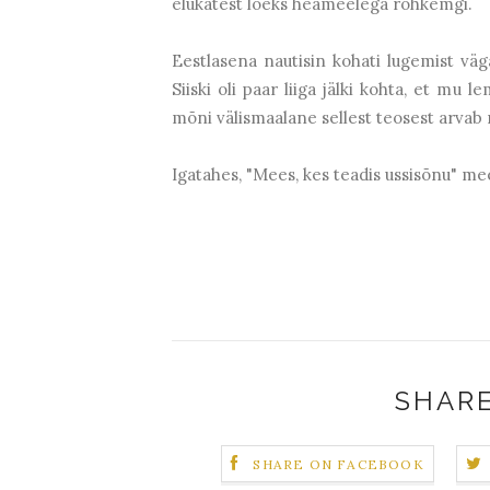
elukatest loeks heameelega rohkemgi.
Eestlasena nautisin kohati lugemist väga
Siiski oli paar liiga jälki kohta, et mu
mõni välismaalane sellest teosest arvab 
Igatahes, "Mees, kes teadis ussisõnu" me
SHARE
SHARE ON FACEBOOK