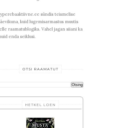
yperebaaktiivne.ee sündis teismelise
äevikuna, kuid lugemisarmastus muutis
elle raamatublogiks. Vahel jagan siiani ka
uid enda seiklusi.
OTSI RAAMATUT
HETKEL LOEN