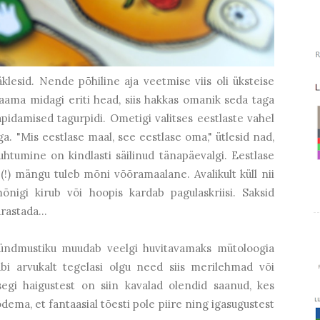
lesid. Nende põhiline aja veetmise viis oli üksteise
saama midagi eriti head, siis hakkas omanik seda taga
pidamised tagurpidi. Ometigi valitses eestlaste vahel
ga. "Mis eestlase maal, see eestlase oma," ütlesid nad,
uhtumine on kindlasti säilinud tänapäevalgi. Eestlase
(!) mängu tuleb mõni võõramaalane. Avalikult küll nii
mõnigi kirub või hoopis kardab pagulaskriisi. Saksid
rastada...
ndmustiku muudab veelgi huvitavamaks mütoloogia
i arvukalt tegelasi olgu need siis merilehmad või
segi haigustest on siin kavalad olendid saanud, kes
õdema, et fantaasial tõesti pole piire ning igasugustest