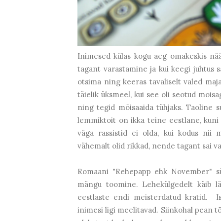
Inimesed külas kogu aeg omakeskis nääk
tagant varastamine ja kui keegi juhtus 
otsima ning keeras tavaliselt valed maja
täielik üksmeel, kui see oli seotud mõisa
ning tegid mõisaaida tühjaks. Taoline s
lemmiktoit on ikka teine eestlane, kuni 
väga rassistid ei olda, kui kodus nii 
vähemalt olid rikkad, nende tagant sai va
Romaani "Rehepapp ehk November" sü
mängu toomine. Lehekülgedelt käib läb
eestlaste endi meisterdatud kratid. I
inimesi ligi meelitavad. Siinkohal pean t