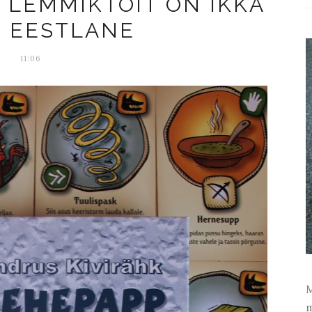
 LEMMIKTOIT ON IKKA
E EESTLANE
11:06
M
m