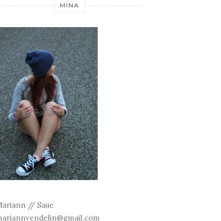
MINA
ariann // Saue
ariannvendelin@gmail.com