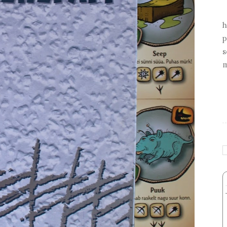
h
p
s
m