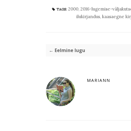
2000
,
2016-lugemise-väljakuts
TAGS:
ilukirjandus
,
kaasaegne kir
← Eelmine lugu
MARIANN