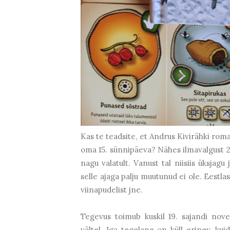
Kas te teadsite, et Andrus Kivirähki ro
oma 15. sünnipäeva? Nähes ilmavalgust 20
nagu valatult. Vanust tal niisiis üksjagu
selle ajaga palju muutunud ei ole. Eestla
viinapudelist jne.
Tegevus toimub kuskil 19. sajandi nov
vältel. Iga tegelane on küll erinev, kui