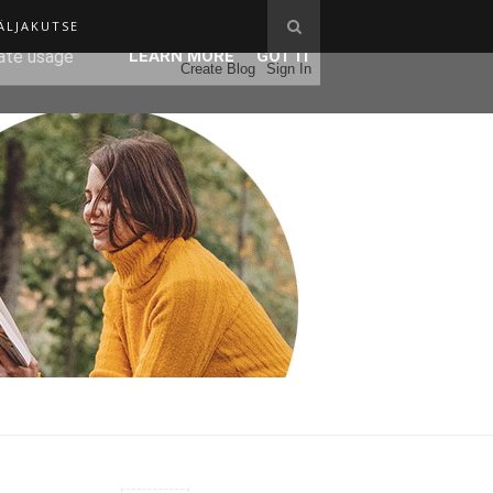
ÄLJAKUTSE
ser-agent
rate usage
LEARN MORE
GOT IT