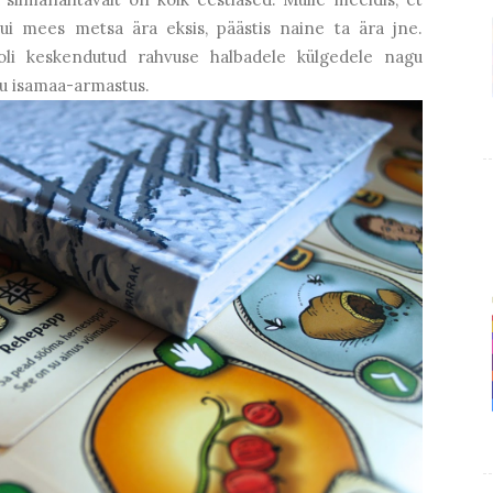
kui mees metsa ära eksis, päästis naine ta ära jne.
oli keskendutud rahvuse halbadele külgedele nagu
u isamaa-armastus.