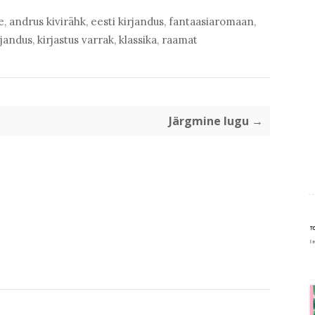
e
,
andrus kivirähk
,
eesti kirjandus
,
fantaasiaromaan
,
jandus
,
kirjastus varrak
,
klassika
,
raamat
Järgmine lugu →