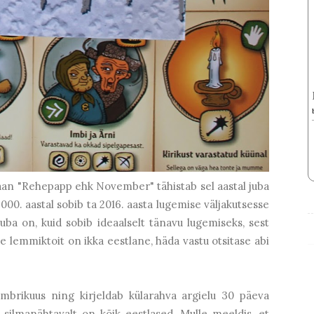
maan "Rehepapp ehk November" tähistab sel aastal juba
00. aastal sobib ta 2016. aasta lugemise väljakutsesse
 juba on, kuid sobib ideaalselt tänavu lugemiseks, sest
se lemmiktoit on ikka eestlane, häda vastu otsitase abi
embrikuus ning kirjeldab külarahva argielu 30 päeva
d silmanähtavalt on kõik eestlased. Mulle meeldis, et