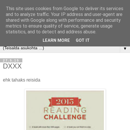
This site uses cookies from Google to deliver its services
and to analyze traffic. Your IP address and user-agent are
shared with Google along with performance and security
metrics to ensure quality of service, generate usage
statistics, and to detect and address abuse.
LEARN MORE
GOT IT
▼
27.5.15
DXXX
ehk tahaks reisida