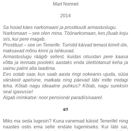
Mart Normet
2014
Sa hoiad käes narkomaani ja prostituudi armastuslugu.
Narkomaan – see olen mina. Töönarkomaan, kes jõuab koju
siis, kui pere magab.
Prostituut – see on Tenerife. Turistid käivad temast kiirelt üle,
maksavad mõnu kinni ja lahkuvad.
Armastuslugu räägib sellest, kuidas otsustan pere kaasa
võtta ja lennata pooleks aastaks enda ületöötanud keha ja
vaimu palmi alla laadima.
Ees ootab saar, kus saab aasta ringi ookeanis ujuda, süüa
värskeid apelsine, matkata ning päevad läbi mitte midagi
teha. Kõlab nagu ideaalne puhkus? Kõlab, nagu sureksin
seal igavusse!
Algab inimkatse: noor pensionär paradiisisaarel.
4/5
Miks ma seda lugesin? Kuna vanemad käisid Tenerifel ning
naastes ostis ema selle endale lugemiseks. Kui läbi sai,