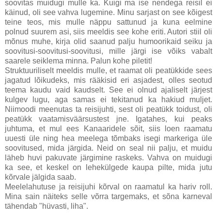
soovitas muidugi mulle ka. Kuigi ma ise nendega reisil ei
käinud, oli see vahva lugemine. Minu sarjast on see kõigest
teine teos, mis mulle näppu sattunud ja kuna eelmine
polnud suurem asi, siis meeldis see kohe eriti. Autori stiil oli
mõnus muhe, kirja olid saanud palju humoorikaid seiku ja
soovitusi-soovitusi-soovitusi, mille järgi ise võiks vabalt
saarele seiklema minna. Palun kohe piletit!
Struktuuriliselt meeldis mulle, et raamat oli peatükkide sees
jagatud lõikudeks, mis rääkisid eri asjadest, olles seotud
teema kaudu vaid kaudselt. See ei olnud ajaliselt järjest
kulgev lugu, aga samas ei tekitanud ka hakiud muljet.
Niimoodi meenutas ta reisijuhti, sest oli peatükk toidust, oli
peatükk vaatamisväärsustest jne. Igatahes, kui peaks
juhtuma, et mul ees Kanaaridele sõit, siis loen raamatu
uuesti üle ning hea meelega tõmbaks isegi markeriga üle
soovitused, mida järgida. Neid on seal nii palju, et muidu
läheb huvi pakuvate järgimine raskeks. Vahva on muidugi
ka see, et keskel on lehekülgede kaupa pilte, mida jutu
kõrvale jälgida saab.
Meelelahutuse ja reisijuhi kõrval on raamatul ka hariv roll.
Mina sain näiteks selle võrra targemaks, et sõna karneval
tähendab "hüvasti, liha".