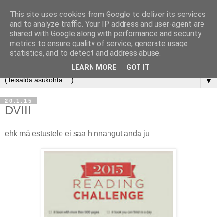
This site uses cookies from Google to deliver its services
and to analyze traffic. Your IP address and user-agent are
shared with Google along with performance and security
metrics to ensure quality of service, generate usage
statistics, and to detect and address abuse.
LEARN MORE
GOT IT
▼
20.1.15
DVIII
ehk mälestustele ei saa hinnangut anda ju