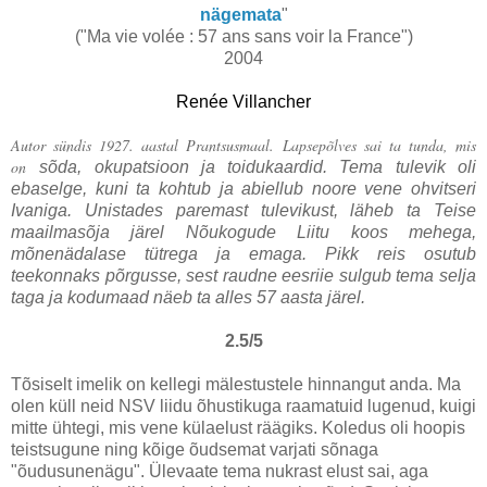
nägemata
"
("
Ma vie volée : 57 ans sans voir la France")
2004
Renée Villancher
Autor sündis 1927. aastal Prantsusmaal. Lapsepõlves sai ta tunda, mis
on
sõda, okupatsioon ja toidukaardid. Tema tulevik oli
ebaselge, kuni ta kohtub
ja abiellub noore vene ohvitseri
Ivaniga. Unistades paremast tulevikust,
läheb ta Teise
maailmasõja järel Nõukogude Liitu koos mehega,
mõnenädalase
tütrega ja emaga. Pikk reis osutub
teekonnaks põrgusse, sest raudne eesriie
sulgub tema selja
taga ja kodumaad näeb ta alles 57 aasta järel.
2.5/5
Tõsiselt imelik on kellegi mälestustele hinnangut anda. Ma
olen küll neid NSV liidu õhustikuga raamatuid lugenud, kuigi
mitte ühtegi, mis vene külaelust räägiks. Koledus oli hoopis
teistsugune ning kõige õudsemat varjati sõnaga
"õudusunenägu". Ülevaate tema nukrast elust sai, aga