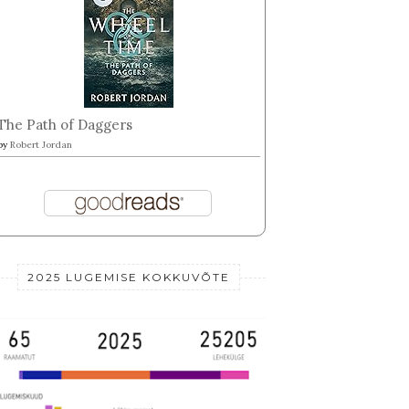
The Path of Daggers
by
Robert Jordan
EHK MEIE KAIKAD
XXX EHK JÄLLE 17 SUVI
XXVI
RATES
SÕJA
2025 LUGEMISE KOKKUVÕTE