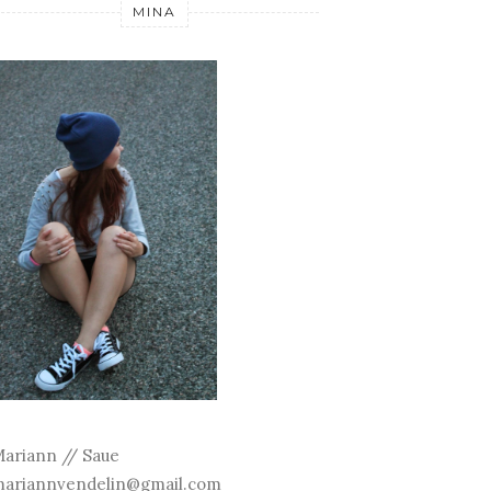
MINA
ariann // Saue
ariannvendelin@gmail.com