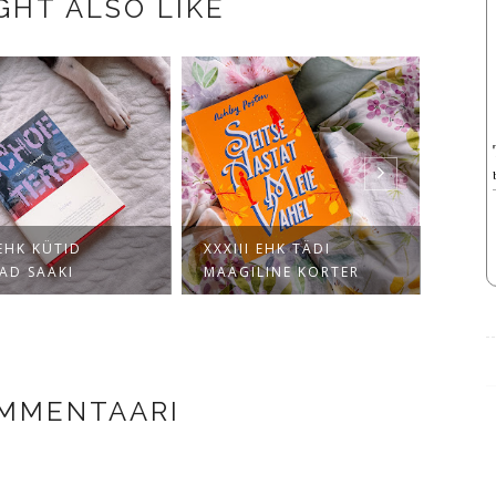
GHT ALSO LIKE
 EHK KÜTID
XXXIII EHK TÄDI
XXI 
VAD SAAKI
MAAGILINE KORTER
KODA
OMMENTAARI