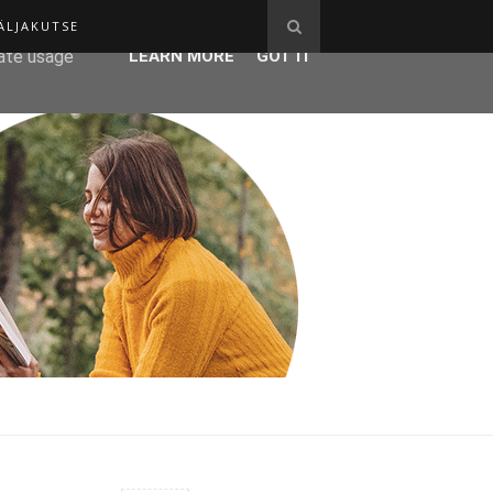
ÄLJAKUTSE
ser-agent
rate usage
LEARN MORE
GOT IT