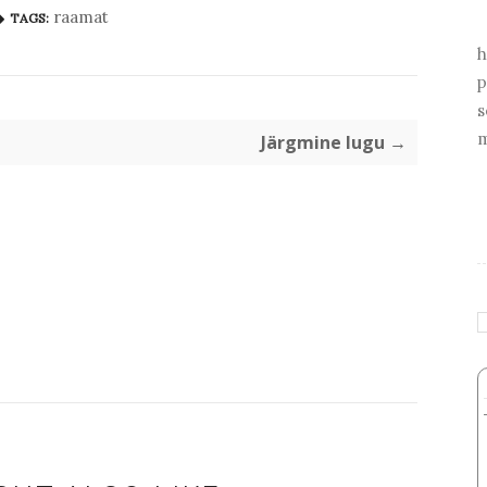
raamat
TAGS:
h
p
s
m
Järgmine lugu →