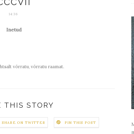
CCCVII
14:36
Inetud
tsalt võrratu, võrratu raamat.
 THIS STORY
SHARE ON TWITTER
PIN THIS POST
M
m