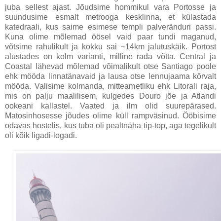
juba sellest ajast. Jõudsime hommikul vara Portosse ja
suundusime esmalt metrooga kesklinna, et külastada
katedraali, kus saime esimese templi palveränduri passi.
Kuna olime mõlemad öösel vaid paar tundi maganud,
võtsime rahulikult ja kokku sai ~14km jalutuskäik. Portost
alustades on kolm varianti, milline rada võtta. Central ja
Coastal lähevad mõlemad võimalikult otse Santiago poole
ehk mööda linnatänavaid ja lausa otse lennujaama kõrvalt
mööda. Valisime kolmanda, mitteametliku ehk Litorali raja,
mis on palju maalilisem, kulgedes Douro jõe ja Atlandi
ookeani kallastel. Vaated ja ilm olid suurepärased.
Matosinhosesse jõudes olime küll rampväsinud. Ööbisime
odavas hostelis, kus tuba oli pealtnäha tip-top, aga tegelikult
oli kõik ligadi-logadi.