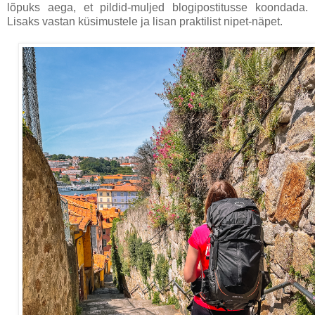
lõpuks aega, et pildid-muljed blogipostitusse koondada.
Lisaks vastan küsimustele ja lisan praktilist nipet-näpet.