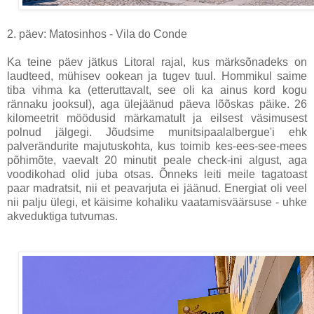
2. päev: Matosinhos - Vila do Conde
Ka teine päev jätkus Litoral rajal, kus märksõnadeks on
laudteed, mühisev ookean ja tugev tuul. Hommikul saime
tiba vihma ka (etteruttavalt, see oli ka ainus kord kogu
rännaku jooksul), aga ülejäänud päeva lõõskas päike. 26
kilomeetrit möödusid märkamatult ja eilsest väsimusest
polnud jälgegi. Jõudsime munitsipaalalbergue'i ehk
palverändurite majutuskohta, kus toimib kes-ees-see-mees
põhimõte, vaevalt 20 minutit peale check-ini algust, aga
voodikohad olid juba otsas. Õnneks leiti meile tagatoast
paar madratsit, nii et peavarjuta ei jäänud. Energiat oli veel
nii palju ülegi, et käisime kohaliku vaatamisväärsuse - uhke
akveduktiga tutvumas.