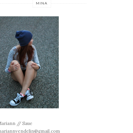
MINA
ariann // Saue
ariannvendelin@gmail.com