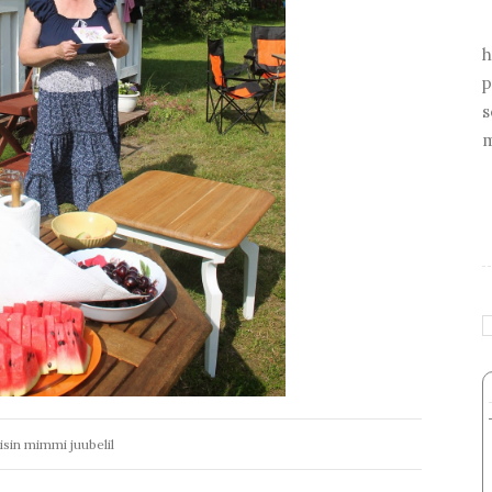
h
p
s
m
isin mimmi juubelil