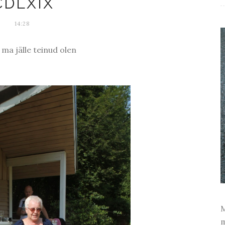
CDLXIX
14:28
 ma jälle teinud olen
M
m