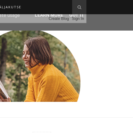
ÄLJAKUTSE
ser-agent
rate usage
LEARN MORE
GOT IT