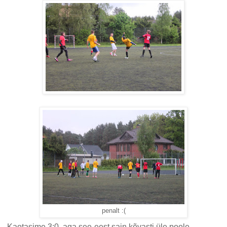
penalt :(
Kaotasime 3:0, aga see-eest sain kõvasti üle poole