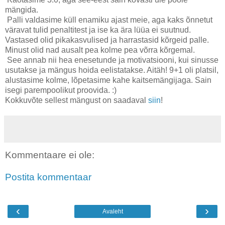
mängida.
Palli valdasime küll enamiku ajast meie, aga kaks õnnetut
väravat tulid penaltitest ja ise ka ära lüüa ei suutnud.
Vastased olid pikakasvulised ja harrastasid kõrgeid palle.
Minust olid nad ausalt pea kolme pea võrra kõrgemal.
See annab nii hea enesetunde ja motivatsiooni, kui sinusse
usutakse ja mängus hoida eelistatakse. Aitäh! 9+1 oli platsil,
alustasime kolme, lõpetasime kahe kaitsemängijaga. Sain
isegi parempoolikut proovida. :)
Kokkuvõte sellest mängust on saadaval
siin
!
Kommentaare ei ole:
Postita kommentaar
‹
›
Avaleht