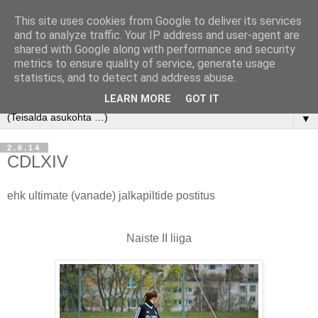
This site uses cookies from Google to deliver its services
and to analyze traffic. Your IP address and user-agent are
shared with Google along with performance and security
metrics to ensure quality of service, generate usage
statistics, and to detect and address abuse.
LEARN MORE
GOT IT
▼
2.6.14
CDLXIV
ehk ultimate (vanade) jalkapiltide postitus
Naiste II liiga