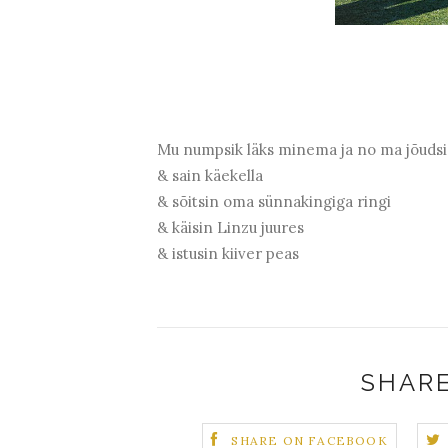
Mu numpsik läks minema ja no ma jõudsi
& sain käekella
& sõitsin oma sünnakingiga ringi
& käisin Linzu juures
& istusin kiiver peas
SHARE
SHARE ON FACEBOOK