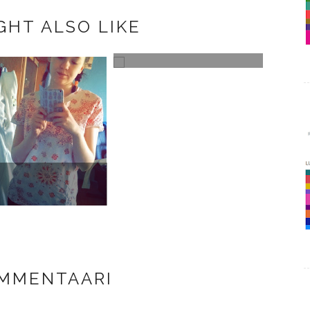
GHT ALSO LIKE
CDXCVII
CDLX
OMMENTAARI