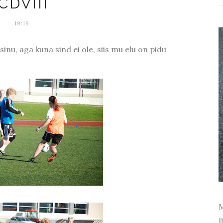
CDVIII
19:19
 sinu, aga kuna sind ei ole, siis mu elu on pidu
M
m