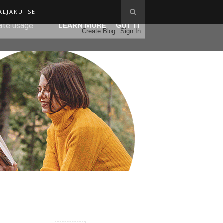
ÄLJAKUTSE
ser-agent
rate usage
LEARN MORE
GOT IT