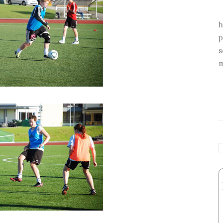
h
p
s
m