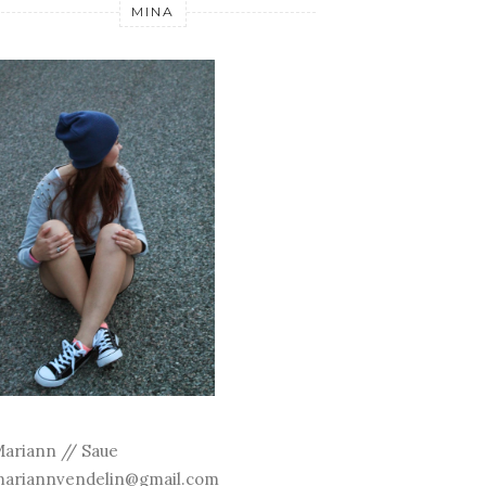
MINA
ariann // Saue
ariannvendelin@gmail.com