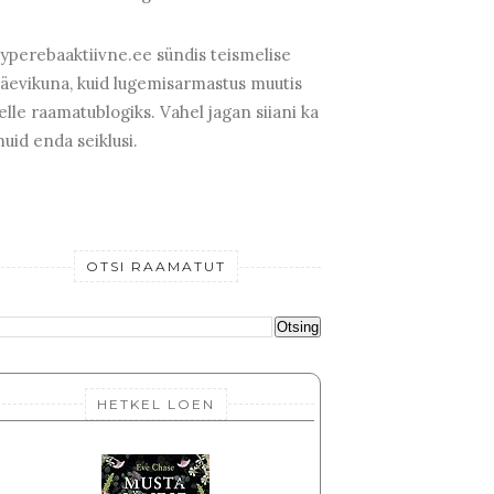
yperebaaktiivne.ee sündis teismelise
äevikuna, kuid lugemisarmastus muutis
elle raamatublogiks. Vahel jagan siiani ka
uid enda seiklusi.
OTSI RAAMATUT
HETKEL LOEN