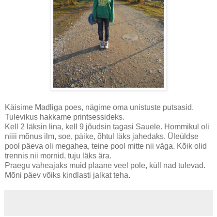
Käisime Madliga poes, nägime oma unistuste putsasid.
Tulevikus hakkame printsessideks.
Kell 2 läksin lina, kell 9 jõudsin tagasi Sauele. Hommikul oli
niiii mõnus ilm, soe, päike, õhtul läks jahedaks. Üleüldse
pool päeva oli megahea, teine pool mitte nii väga. Kõik olid
trennis nii mornid, tuju läks ära.
Praegu vaheajaks muid plaane veel pole, küll nad tulevad.
Mõni päev võiks kindlasti jalkat teha.