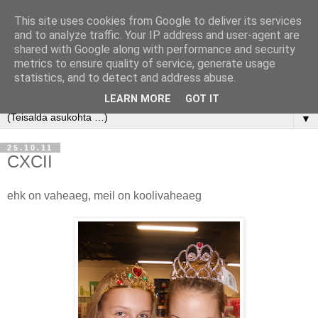
This site uses cookies from Google to deliver its services
and to analyze traffic. Your IP address and user-agent are
shared with Google along with performance and security
metrics to ensure quality of service, generate usage
statistics, and to detect and address abuse.
LEARN MORE
GOT IT
▼
25.10.11
CXCII
ehk on vaheaeg, meil on koolivaheaeg