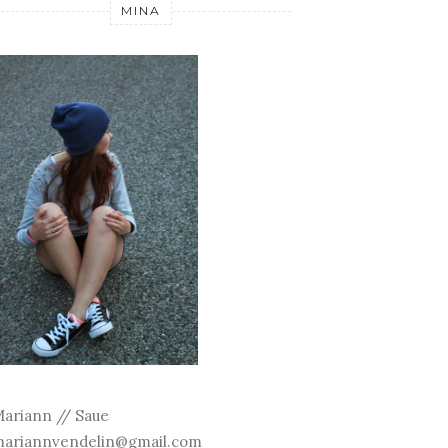
MINA
ariann // Saue
ariannvendelin@gmail.com