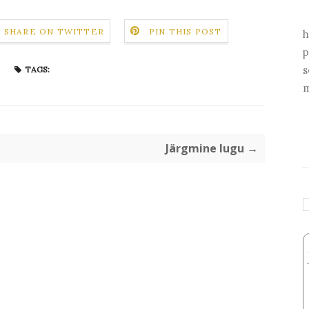
SHARE ON TWITTER
PIN THIS POST
h
p
s
TAGS:
m
Järgmine lugu →