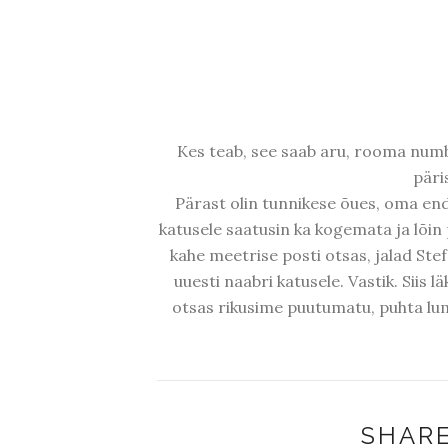
Kes teab, see saab aru, rooma numbr
päri
Pärast olin tunnikese õues, oma end
katusele saatusin ka kogemata ja lõin p
kahe meetrise posti otsas, jalad Stef
uuesti naabri katusele. Vastik. Siis 
otsas rikusime puutumatu, puhta lu
SHARE