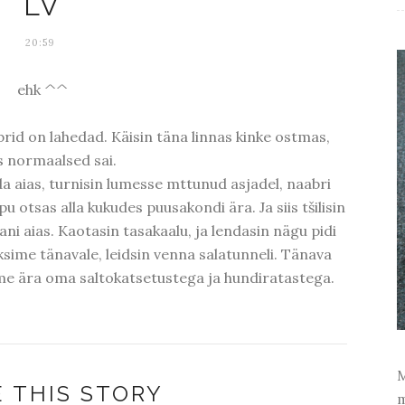
LV
20:59
ehk ^^
id on lahedad. Käisin täna linnas kinke ostmas,
s normaalsed sai.
a aias, turnisin lumesse mttunud asjadel, naabri
u otsas alla kukudes puusakondi ära. Ja siis tšilisin
ani aias. Kaotasin tasakaalu, ja lendasin nägu pidi
läksime tänavale, leidsin venna salatunneli. Tänava
me ära oma saltokatsetustega ja hundiratastega.
M
 THIS STORY
m