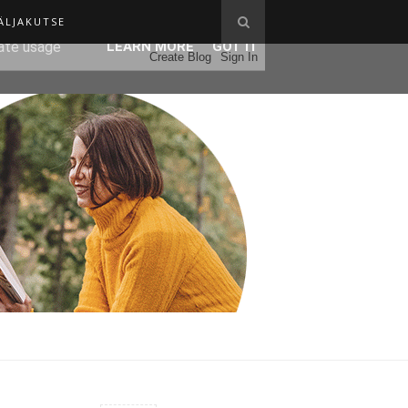
ÄLJAKUTSE
ser-agent
rate usage
LEARN MORE
GOT IT